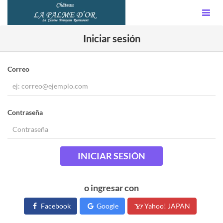
Iniciar sesión
Correo
Contraseña
INICIAR SESIÓN
o ingresar con
Facebook
Google
Yahoo! JAPAN