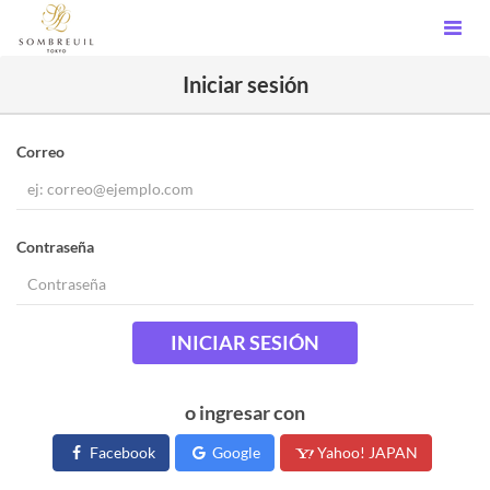
Iniciar sesión
Correo
Contraseña
INICIAR SESIÓN
o ingresar con
Facebook
Google
Yahoo! JAPAN