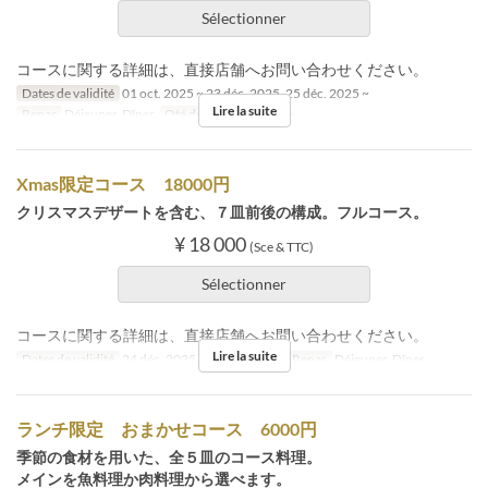
Sélectionner
コースに関する詳細は、直接店舗へお問い合わせください。
Dates de validité
01 oct. 2025 ~ 23 déc. 2025, 25 déc. 2025 ~
Lire la suite
Repas
Déjeuner, Dîner
Qté de commande
2 ~
Xmas限定コース 18000円
クリスマスデザートを含む、７皿前後の構成。フルコース。
¥ 18 000
(Sce & TTC)
Sélectionner
コースに関する詳細は、直接店舗へお問い合わせください。
Lire la suite
Dates de validité
24 déc. 2025 ~ 25 déc. 2025
Repas
Déjeuner, Dîner
ランチ限定 おまかせコース 6000円
季節の食材を用いた、全５皿のコース料理。
メインを魚料理か肉料理から選べます。