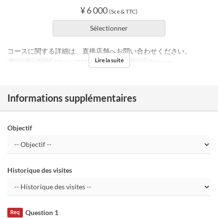
¥ 6 000
(Sce & TTC)
Sélectionner
コースに関する詳細は、直接店舗へお問い合わせください。
Lire la suite
Dates de validité
08 mai. 2025 ~ 30 nov. 2025
Repas
Déjeuner
Informations supplémentaires
Objectif
Historique des visites
Question 1
Req