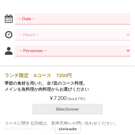
ランチ限定 Aコース 7200円
季節の食材を用いた、全7皿のコース料理。
メインを魚料理か肉料理からお選びください
¥ 7 200
(Sce & TTC)
Sélectionner
コースに関する詳細は、直接店舗へお問い合わせください。
Lire la suite
Dates de validité
07 mai. ~
Repas
Déjeuner