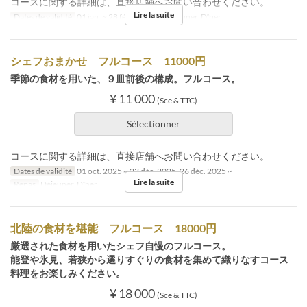
コースに関する詳細は、直接店舗へお問い合わせください。
Lire la suite
Dates de validité
01 jan. ~ 28 fév.
Repas
Déjeuner, Dîner
シェフおまかせ フルコース 11000円
季節の食材を用いた、９皿前後の構成。フルコース。
¥ 11 000
(Sce & TTC)
Sélectionner
コースに関する詳細は、直接店舗へお問い合わせください。
Dates de validité
01 oct. 2025 ~ 23 déc. 2025, 26 déc. 2025 ~
Lire la suite
Repas
Déjeuner, Dîner
北陸の食材を堪能 フルコース 18000円
厳選された食材を用いたシェフ自慢のフルコース。
能登や氷見、若狭から選りすぐりの食材を集めて織りなすコース
料理をお楽しみください。
¥ 18 000
(Sce & TTC)