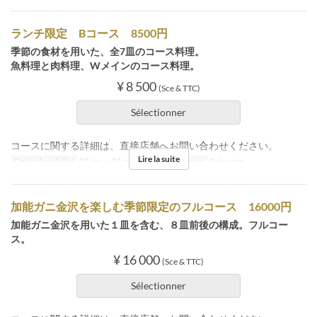
ランチ限定 Bコース 8500円
季節の食材を用いた、全7皿のコース料理。
魚料理と肉料理、Wメインのコース料理。
¥ 8 500
(Sce & TTC)
Sélectionner
コースに関する詳細は、直接店舗へお問い合わせください。
Lire la suite
Dates de validité
05 jan. ~ 01 mai., 07 mai. ~
Repas
Déjeuner
加能ガニ金沢を楽しむ季節限定のフルコース 16000円
加能ガニ金沢を用いた１皿を含む、８皿前後の構成。フルコー
ス。
¥ 16 000
(Sce & TTC)
Sélectionner