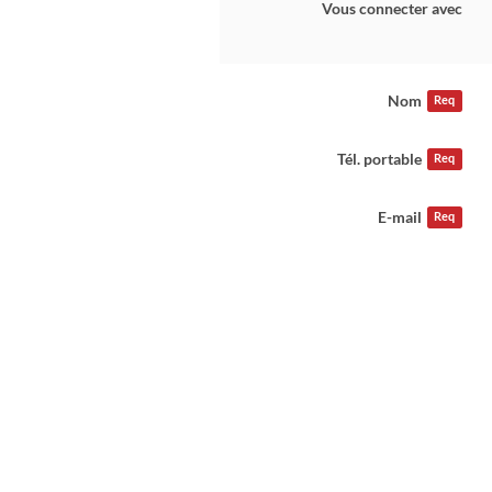
Vous connecter avec
Nom
Req
Tél. portable
Req
E-mail
Req