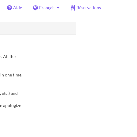
Aide
Français
Réservations
. All the
in one time.
 etc.) and
We apologize