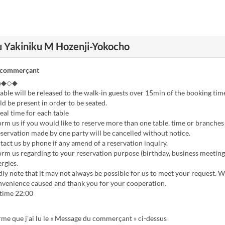
 Yakiniku M Hozenji-Yokocho
 commerçant
sh◆◇◆
ble will be released to the walk-in guests over 15min of the booking time
ld be present in order to be seated.
l time for each table
rm us if you would like to reserve more than one table, time or branches 
servation made by one party will be cancelled without notice.
act us by phone if any amend of a reservation inquiry.
rm us regarding to your reservation purpose (birthday, business meeting,
ergies.
ly note that it may not always be possible for us to meet your request. 
onvenience caused and thank you for your cooperation.
 time 22:00
rme que j'ai lu le « Message du commerçant » ci-dessus