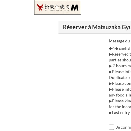
Réserver à Matsuzaka Gyu
Message du
◆◇◆Engli
▶Reserved ta
parties shou
▶２hours mea
▶Please info
Duplicate re
▶Please cont
▶Please info
any food all
▶Please kind
for the inc
▶Last entry
Je confi