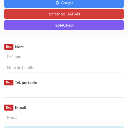
Google
Yahoo! JAPAN
TableCheck
Nom
Req
Tél. portable
Req
E-mail
Req