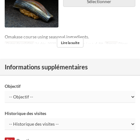
Sélectionner
Omakase course using seasonal ingredients.
Lire la suite
Dates de validité
26 déc. 2025 ~
Jours
ma, me, j, v, s, d, fêt
Repas
Dîner
Informations supplémentaires
Objectif
Historique des visites