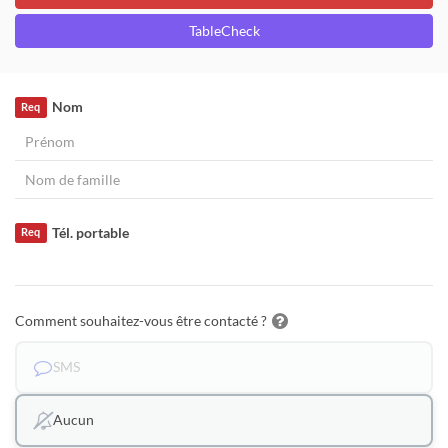
TableCheck
Nom
Req
Tél. portable
Req
Comment souhaitez-vous être contacté ?
SMS
Aucun