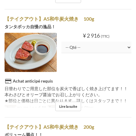
【テイクアウト】A5和牛炭火焼き 100g
タンタボッカ自慢の逸品！
¥ 2 916
(TTC)
Achat anticipé requis
日替わりでご用意した部位を炭火で香ばしく焼き上げてます！！
本わさびとオリーブ醤油でお召し上がりください。
★部位と価格は日ごとに異なります。詳しくはスタッフまで！！
Lire la suite
Jours
ma, me, j, v, s, d, fêt
Repas
Déjeuner, Thé, Dîner
【テイクアウト】A5和牛炭火焼き 200g
ボリューム満点！！