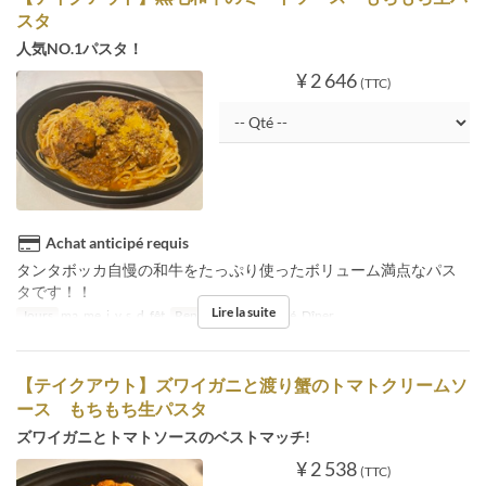
スタ
人気NO.1パスタ！
¥ 2 646
(TTC)
Achat anticipé requis
タンタボッカ自慢の和牛をたっぷり使ったボリューム満点なパス
タです！！
Lire la suite
Jours
ma, me, j, v, s, d, fêt
Repas
Déjeuner, Thé, Dîner
【テイクアウト】ズワイガニと渡り蟹のトマトクリームソ
ース もちもち生パスタ
ズワイガニとトマトソースのベストマッチ!
¥ 2 538
(TTC)