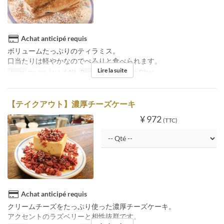
Achat anticipé requis
ボリュームたっぷりのティラミス。
口当たりは軽やかなのでぺろりと食べられます。
Lire la suite
Jours
ma, me, j, v, s, d, fêt
Repas
Déjeuner, Thé, Dîner
【テイクアウト】濃厚チーズケーキ
¥ 972
(TTC)
Achat anticipé requis
クリームチーズをたっぷり使った濃厚チーズケーキ。
アクセントのラズベリーと相性抜群です。