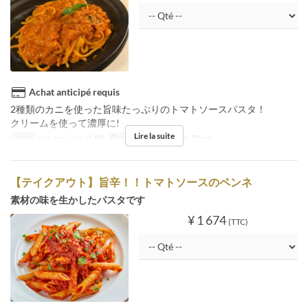
Achat anticipé requis
2種類のカニを使った旨味たっぷりのトマトソースパスタ！
クリームを使って濃厚に!
Lire la suite
Jours
ma, me, j, v, s, d, fêt
Repas
Déjeuner, Thé, Dîner
【テイクアウト】旨辛！！トマトソースのペンネ
素材の味を生かしたパスタです
¥ 1 674
(TTC)