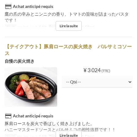
Achat anticipé requis
鷹の爪の辛みとニンニクの香り、トマトの旨味が詰まったパスタ
です！
Lire la suite
Jours
ma, me, j, v, s, d, fêt
Repas
Déjeuner, Thé, Dîner
【テイクアウト】豚肩ロースの炭火焼き バルサミコソー
ス
自慢の炭火焼き
¥ 3 024
(TTC)
Achat anticipé requis
豚肩ロースを炭火で香ばしく焼き上げました。
ハニーマスタードソースとバルサミコの相性抜群です！！
Lire la suite
Jours
ma, me, j, v, s, d, fêt
Repas
Déjeuner, Thé, Dîner