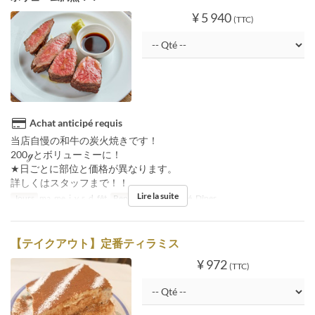
¥ 5 940
(TTC)
Achat anticipé requis
当店自慢の和牛の炭火焼きです！
200ℊとボリューミーに！
★日ごとに部位と価格が異なります。
詳しくはスタッフまで！！
Lire la suite
Jours
ma, me, j, v, s, d, fêt
Repas
Déjeuner, Thé, Dîner
【テイクアウト】定番ティラミス
¥ 972
(TTC)