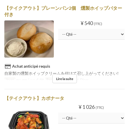
【テイクアウト】プレーンパン2個 燻製ホイップバター
付き
¥ 540
(TTC)
Achat anticipé requis
自家製の燻製ホイップクリームを付けて召し上がってください!
Lire la suite
Jours
ma, me, j, v, s, d, fêt
Repas
Déjeuner, Thé, Dîner
【テイクアウト】カポナータ
¥ 1 026
(TTC)