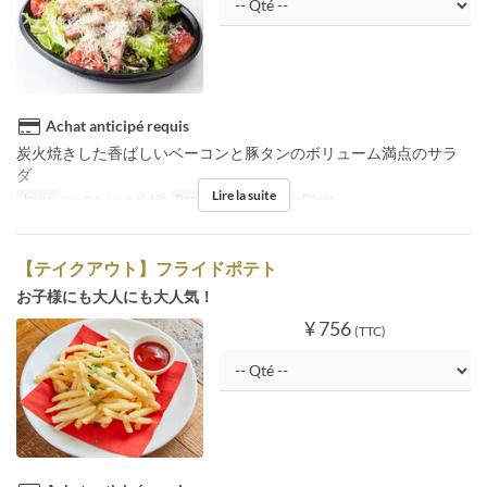
Achat anticipé requis
炭火焼きした香ばしいベーコンと豚タンのボリューム満点のサラ
ダ
Lire la suite
Jours
ma, me, j, v, s, d, fêt
Repas
Déjeuner, Thé, Dîner
【テイクアウト】フライドポテト
お子様にも大人にも大人気！
¥ 756
(TTC)