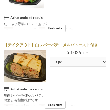
Achat anticipé requis
たっぷり野菜のトマト煮です。
Lire la suite
Jours
ma, me, j, v, s, d, fêt
Repas
Déjeuner, Thé, Dîner
【テイクアウト】白レバーパテ メルバトースト付き
¥ 1 026
(TTC)
Achat anticipé requis
鶏白レバーを使ったパテ。
お酒とも相性抜群です！
Lire la suite
Jours
ma, me, j, v, s, d, fêt
Repas
Déjeuner, Thé, Dîner