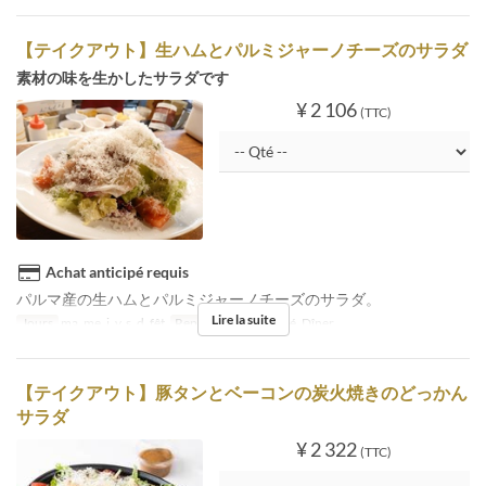
【テイクアウト】生ハムとパルミジャーノチーズのサラダ
素材の味を生かしたサラダです
¥ 2 106
(TTC)
Achat anticipé requis
パルマ産の生ハムとパルミジャーノチーズのサラダ。
Lire la suite
Jours
ma, me, j, v, s, d, fêt
Repas
Déjeuner, Thé, Dîner
【テイクアウト】豚タンとベーコンの炭火焼きのどっかん
サラダ
¥ 2 322
(TTC)