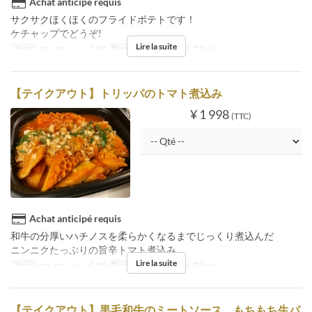
Achat anticipé requis
サクサクほくほくのフライドポテトです！
ケチャップでどうぞ!
Lire la suite
Jours
ma, me, j, v, s, d, fêt
Repas
Déjeuner, Thé, Dîner
【テイクアウト】トリッパのトマト煮込み
¥ 1 998
(TTC)
Achat anticipé requis
和牛の分厚いハチノスを柔らかくなるまでじっくり煮込んだ
ニンニクたっぷりの旨辛トマト煮込み。
Lire la suite
Jours
ma, me, j, v, s, d, fêt
Repas
Déjeuner, Thé, Dîner
【テイクアウト】黒毛和牛のミートソース もちもち生パ