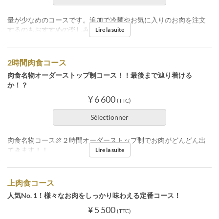
量が少なめのコースです。追加で冷麺やお気に入りのお肉を注文
するのもおすすめの楽しみ方！
Lire la suite
2時間肉食コース
肉食名物オーダーストップ制コース！！最後まで辿り着ける
か！？
¥ 6 600
(TTC)
Sélectionner
肉食名物コース🍖２時間オーダーストップ制でお肉がどんどん出
てきます！！
Lire la suite
上肉食コース
人気No. 1！様々なお肉をしっかり味わえる定番コース！
¥ 5 500
(TTC)