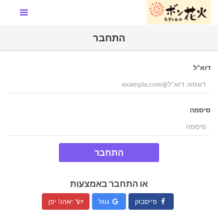
התחבר
דוא"ל
סיסמה
התחבר
או התחבר באמצעות
פייסבוק
גוגל
יאהו! יפן