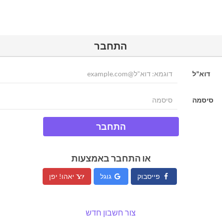
התחבר
דוא"ל
סיסמה
התחבר
או התחבר באמצעות
פייסבוק
גוגל
יאהו! יפן
צור חשבון חדש