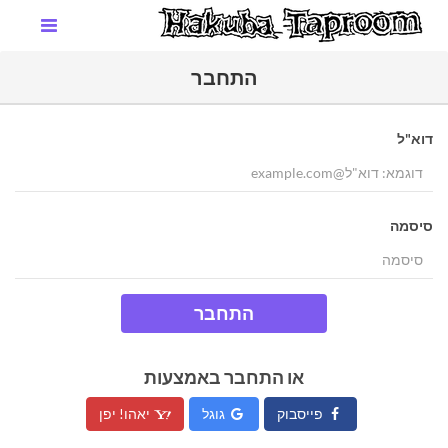
התחבר
דוא"ל
סיסמה
התחבר
או התחבר באמצעות
פייסבוק
גוגל
יאהו! יפן