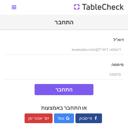
התחבר
דוא"ל
סיסמה
התחבר
או התחבר באמצעות
פייסבוק
גוגל
יאהו! יפן