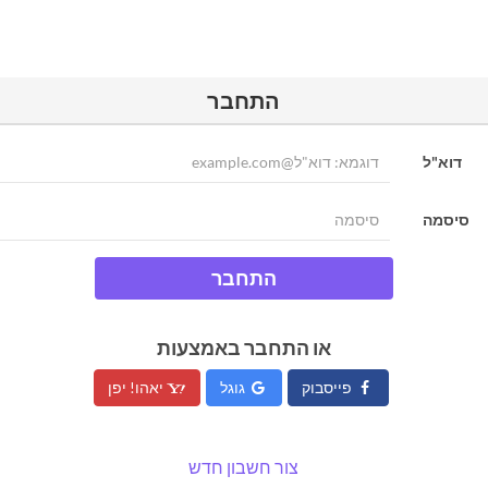
התחבר
דוא"ל
סיסמה
התחבר
או התחבר באמצעות
פייסבוק
גוגל
יאהו! יפן
צור חשבון חדש