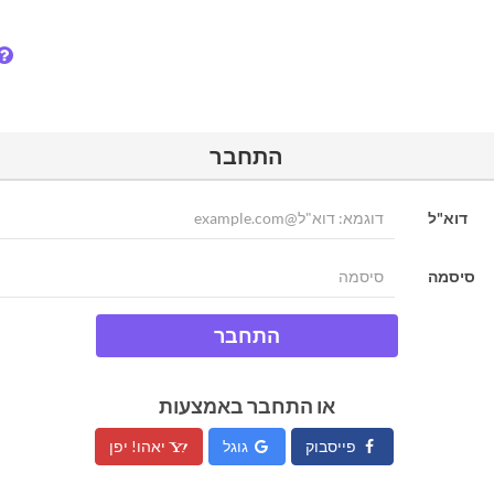
התחבר
דוא"ל
סיסמה
התחבר
או התחבר באמצעות
פייסבוק
גוגל
יאהו! יפן