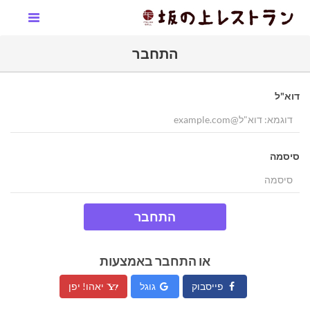
התחבר
דוא"ל
סיסמה
התחבר
או התחבר באמצעות
פייסבוק
גוגל
יאהו! יפן