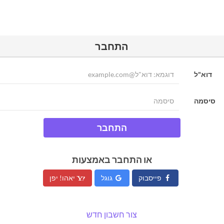
התחבר
דוא"ל
סיסמה
התחבר
או התחבר באמצעות
פייסבוק
גוגל
יאהו! יפן
צור חשבון חדש