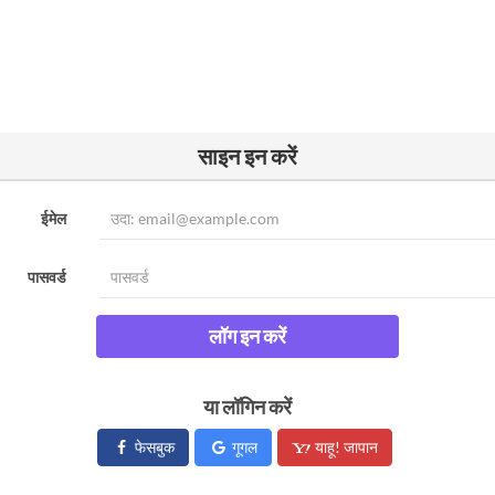
साइन इन करें
ईमेल
पासवर्ड
लॉग इन करें
या लॉगिन करें
फेसबुक
गूगल
याहू! जापान