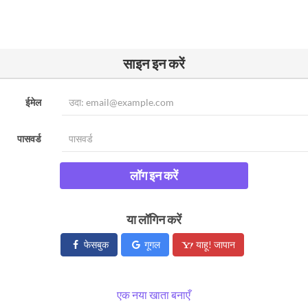
साइन इन करें
ईमेल
पासवर्ड
लॉग इन करें
या लॉगिन करें
फेसबुक
गूगल
याहू! जापान
एक नया खाता बनाएँ