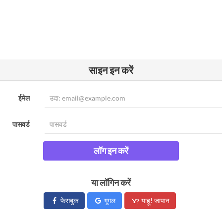
साइन इन करें
ईमेल
पासवर्ड
लॉग इन करें
या लॉगिन करें
फेसबुक
गूगल
याहू! जापान