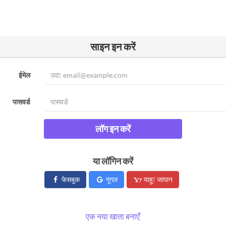
साइन इन करें
ईमेल
पासवर्ड
लॉग इन करें
या लॉगिन करें
फेसबुक
गूगल
याहू! जापान
एक नया खाता बनाएँ