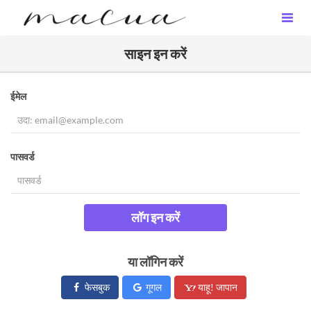
साइन इन करें
ईमेल
पासवर्ड
लॉग इन करें
या लॉगिन करें
फेसबुक
गूगल
याहू! जापान