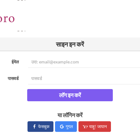
साइन इन करें
ईमेल
पासवर्ड
लॉग इन करें
या लॉगिन करें
फेसबुक
गूगल
याहू! जापान