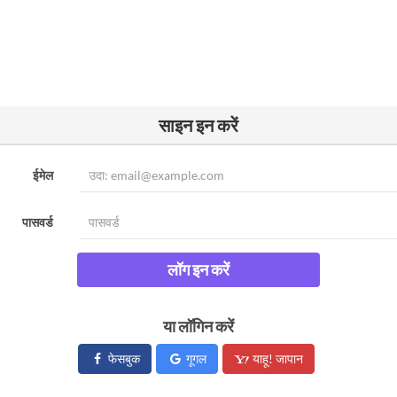
साइन इन करें
ईमेल
पासवर्ड
लॉग इन करें
या लॉगिन करें
फेसबुक
गूगल
याहू! जापान