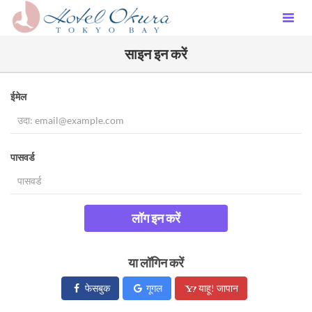
साइन इन करें
ईमेल
पासवर्ड
लॉग इन करें
या लॉगिन करें
फेसबुक
गूगल
याहू! जापान