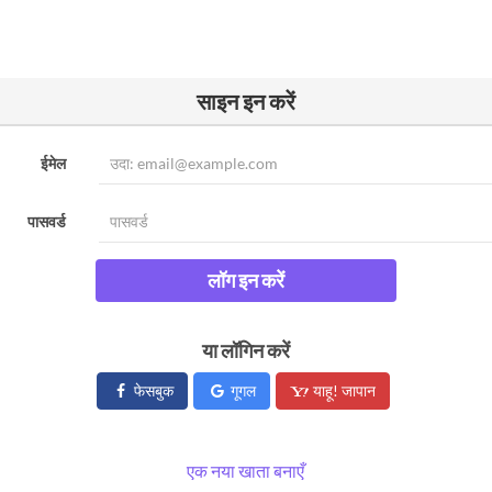
साइन इन करें
ईमेल
पासवर्ड
लॉग इन करें
या लॉगिन करें
फेसबुक
गूगल
याहू! जापान
एक नया खाता बनाएँ