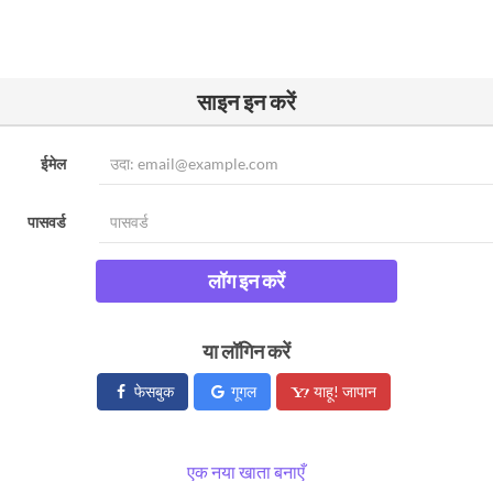
साइन इन करें
ईमेल
पासवर्ड
लॉग इन करें
या लॉगिन करें
फेसबुक
गूगल
याहू! जापान
एक नया खाता बनाएँ