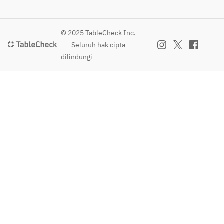
ね、
味と
香り
© 2025 TableCheck Inc.
を追
Seluruh hak cipta
求し
dilindungi
た本
物の
杏仁
豆腐
をぜ
ひご
賞味
下さ
いま
せ。
上に
は季
節の
フレ
ッシ
ュフ