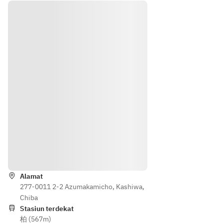
て香
たマ
用　
用　
りを
ンゴ
澳門
ココ
抽出
ーの
式エ
ナッ
した
み厳
ッグ
ツプ
杏仁
選し
タル
リン
水を
食感
ト
仕込
を活
み
かす
香料
よう
含む
丁寧
杏仁
に裏
霜や
漉し
動物
仕上
性乳
げた
Petunjuk
脂肪
文菜
が含
華自
まれ
慢の
Alamat
る牛
277-0011 2-2 Azumakamicho, Kashiwa,
逸
乳、
Chiba
品。
生ク
Stasiun terdekat
柏 (567m)
リー