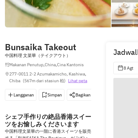
Bunsaika Takeout
Jadwal
中国料理 文菜華（テイクアウト）
Makanan Penutup
,
China
,
Cina Kantonis
8 Agt
277-0011 2-2 Azumakamicho, Kashiwa, 
Chiba
(
567m dari stasiun 柏
)
Lihat peta
Langganan
Simpan
Bagikan
Petunjuk
0
シェフ手作りの絶品香港スイー
ツをお愉しみくださいます
中国料理文菜華の一階に香港スイーツを販売