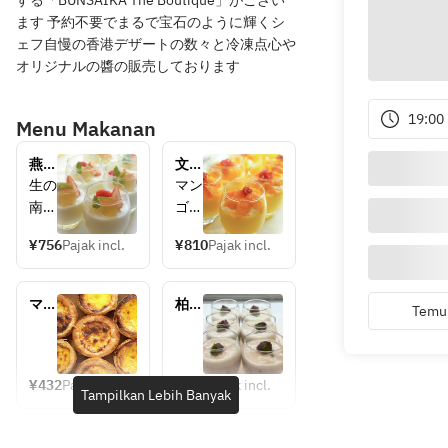
する「BUNSAIKA The Boutique」がござい
ます 予約不要でまるで宝石のように輝くシ
ェフ自慢の香港デザートの数々と冷凍点心や
オリジナルの醬の販売しております
19:00
Menu Makanan
燕の
文菜
巣と
華自
生の
マン
季節
慢の
南
ゴー
の果
マン
杏、
の王
物の
ゴー
¥756
Pajak incl.
¥810
Pajak incl.
北杏
様“
せ杏
プリ
の核
アル
仁豆
ン
だけ
フォ
腐
マダ
柏産
Temuk
を用
ンソ
ガス
黒米
い
マン
カル
と十
て、
ゴ
産バ
勝オ
じっ
ー”
ニラ
ーガ
¥432
Pajak incl.
¥756
Pajak incl.
Tampilkan Lebih Banyak
ビー
ニッ
くり
の完
ンズ
ク小
蒸し
熟し
使
豆使