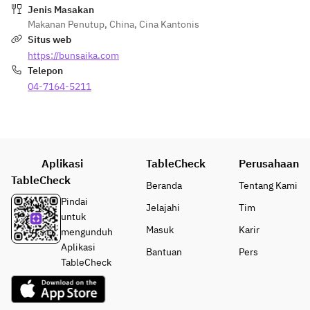
Jenis Masakan
ムを
Makanan Penutup
,
China
,
Cina Kantonis
一切
Situs web
使用
https://bunsaika.com
せず
Telepon
に
杏仁
04-7164-5211
本来
の繊
細な
味と
香り
Aplikasi
TableCheck
Perusahaan
を引
TableCheck
Beranda
Tentang Kami
き立
Pindai
Jelajahi
Tim
たせ
untuk
るよ
Masuk
Karir
mengunduh
うシ
Aplikasi
Bantuan
Pers
ェフ
TableCheck
が試
作を
重