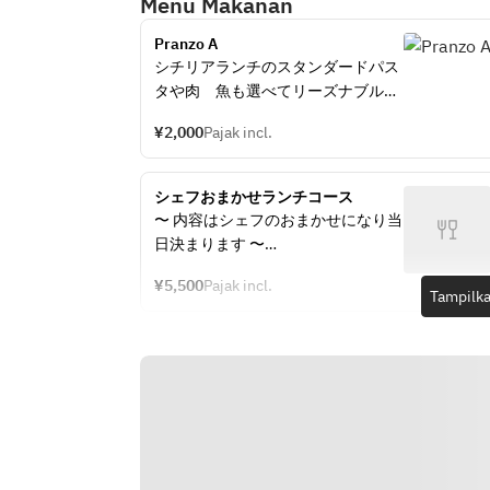
Menu Makanan
Pranzo A
シチリアランチのスタンダードパス
タや肉　魚も選べてリーズナブルに
楽しめる人気コース
¥2,000
Pajak incl.
＊ケールサラダ
＊自家製パン
＊選べるパスタもしくは選べるメイ
シェフおまかせランチコース
ンから1皿
〜 内容はシェフのおまかせになり当
＊デザート
日決まります 〜
¥5,500
Pajak incl.
◆乾杯ドリンク（ノンアルコールも
Tampilka
ございます）
◆シチリアの冷前菜
◆シチリアの温前菜
◆フォッカッチャ