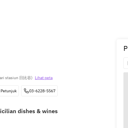
P
ari stasiun 日比谷
)
Lihat peta
Petunjuk
03-6228-5567
Sicilian dishes & wines