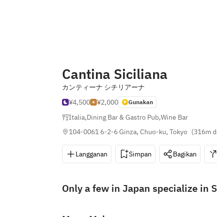
Cantina Siciliana
カンティーナ シチリアーナ
¥4,500
¥2,000
Gunakan
Italia
,
Dining Bar & Gastro Pub
,
Wine Bar
104-0061 6-2-6 Ginza, Chuo-ku, Tokyo
(
316m d
Langganan
Simpan
Bagikan
Only a few in Japan specialize in 