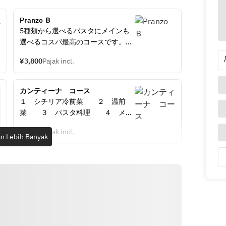
Pranzo Ｂ
5種類から選べるパスタにメインも
選べるコスパ最高のコースです。
＊3種の前菜
¥3,800
Pajak incl.
＊自家製パン
＊選べるパスタから1皿
＊選べるメインから1皿
カンティーナ　コース
＊デザート
１　シチリア冷前菜　　２　温前
＊コーヒー
菜　　３　パスタ料理　　４　メイ
ン料理　　５　デザート　　すべて
¥5,800
Pajak incl.
シェフおまかせの日替わりの内容に
n Lebih Banyak
なります。