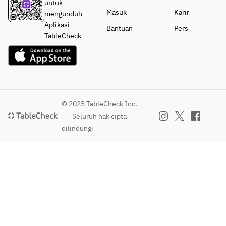
Roasted 
appetiz
untuk
tomatoe
stuffed
calamari 
er
Masuk
Karir
mengunduh
s and 
 with 
stuffed 
・
Aplikasi
Bantuan
Pers
seasonal 
prosciu
with 
Roaste
TableCheck
vegetabl
tto, 
prosciutt
d 
es in 
panko 
o, panko 
calama
creamy 
and 
and 
ri 
garlic 
herbs
herbs
stuffed
sauce
・
・Spicy 
 with 
・ 
Spicy 
Morocca
prosciu
© 2025 TableCheck Inc.
Grilled 
Morocc
n crab 
tto, 
Seluruh hak cipta
premium
an crab 
cakes 
panko 
dilindungi
 kinka 
cakes 
with 
and 
pork 
with 
coriande
herbs
shoulder 
coriand
r and 
・
steak 
er and 
cumin 
Spicy 
with 
cumin 
sauce
Morocc
roasted 
sauce
an crab 
potatoes 
◆SEAFO
cakes 
and 
◆SEAF
OD
with 
tomatoe
OOD
Pan-
coriand