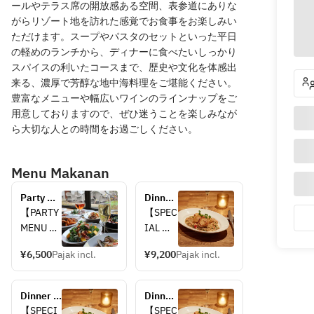
ールやテラス席の開放感ある空間、表参道にありな
がらリゾート地を訪れた感覚でお食事をお楽しみい
ただけます。スープやパスタのセットといった平日
の軽めのランチから、ディナーに食べたいしっかり
スパイスの利いたコースまで、歴史や文化を体感出
来る、濃厚で芳醇な地中海料理をご堪能ください。
豊富なメニューや幅広いワインのラインナップをご
用意しておりますので、ぜひ迷うことを楽しみなが
ら大切な人との時間をお過ごしください。
Menu Makanan
Party 
Dinner 
menu 
course 
【PARTY 
【SPEC
6,500yen 
at 
MENU 
IAL 
at 
Indoor 
6500 
DINNE
Indoor 
Dining 
¥6,500
Pajak incl.
¥9,200
Pajak incl.
yen】
R 
Dining 
Table
COURS
Table
・
E】
Dinner 
Dinner 
Chickpea
course 
course 
【SPECI
【SPEC