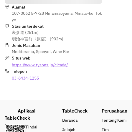
marinate
carpacc
Spains
Jamon 
d 
io with 
Alamat
・
serrano
chicken 
107-0062 5-7-28 Minamiaoyama, Minato-ku, Tok
blood 
Snapper 
,Spains
brochett
yo
orange 
carpacci
・
e
Stasiun terdekat
dressin
o with 
Snappe
表参道 (251m)
・ Kale 
g, mini 
blood 
r 
明治神宮前〈原宿〉 (902m)
salad 
tomato
orange 
carpacc
Jenis Masakan
with 
es and 
dressing,
io with 
Mediterania
,
Spanyol
,
Wine Bar
orange, 
micro 
 mini 
blood 
Situs web
almond, 
leaves
tomatoe
orange 
https://www.tysons.jp/cicada/
fennnel 
s and 
dressin
Telepon
and 
◆Asso
micro 
g, mini 
honey 
03-6434-1255
rtment 
leaves
tomato
lemon 
of HOT 
es and 
dressing
appetiz
◆Assort
micro 
・ 
er
ment of 
leaves
Lumacon
・
HOT 
i with 
Aplikasi
Roaste
TableCheck
Perusahaan
appetize
◆Asso
shrimp, 
d 
TableCheck
r
rtment 
Beranda
Tentang Kami
semi-
calama
・
of HOT 
Pindai
Jelajahi
Tim
dried 
ri 