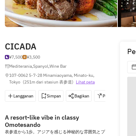
CICADA
Pe
¥7,500
¥3,500
Mediterania
,
Spanyol
,
Wine Bar
107-0062 5-7-28 Minamiaoyama, Minato-ku, 
Tokyo
(
251m dari stasiun 表参道
)
Lihat peta
Langganan
Simpan
Bagikan
Petunjuk
0
A resort-like vibe in classy
Omotesando
表参道から1歩。アジアを感じる神秘的な雰囲気とプ