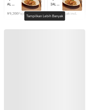
◆Asso
at 
at 
AL 
IAL 
hummus 
rtment 
Indoor 
Indoor 
DINNER 
DINNE
with 
of cold 
Dining 
terrace 
¥9,200
Pajak incl.
¥9,200
Pajak incl.
COURSE
R 
Tampilkan Lebih Banyak
Table
Dining 
grilled 
appetiz
】
COURS
Table
flat 
er
E】
bread
・
◆Assort
・Jamon 
Chickp
ment of 
◆Asso
serrano
ea 
cold 
rtment 
・
hummu
appetize
of cold 
Roasted 
s with 
r
appetiz
calamari 
grilled 
・
er
stuffed 
flat 
Chickpea
・
with 
bread
Chickp
prosciutt
・
hummus 
ea 
o, panko 
Jamon 
with 
hummu
and 
serrano
grilled 
s with 
herbs
,Spains
flat 
grilled 
・
・
bread
flat 
Grilled 
Snappe
・Jamon 
bread
Petunjuk
harissa 
r 
serrano,
・