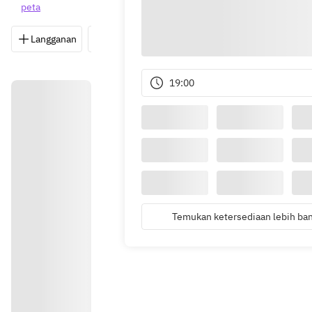
peta
Langganan
Simpan
Bagikan
Petunjuk
0
19:00
Temukan ketersediaan lebih ba
Petunju
k