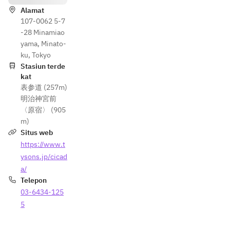
Alamat
107-0062 5-7
-28 Minamiao
yama, Minato-
ku, Tokyo
Stasiun terde
kat
表参道 (257m)
明治神宮前
〈原宿〉 (905
m)
Situs web
https://www.t
ysons.jp/cicad
a/
Telepon
03-6434-125
5