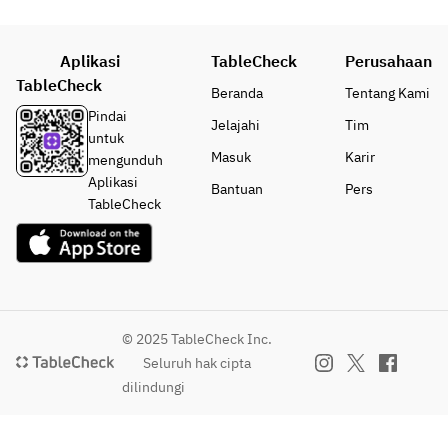
Aplikasi
TableCheck
Perusahaan
TableCheck
Beranda
Tentang Kami
Pindai
Jelajahi
Tim
untuk
Masuk
Karir
mengunduh
Aplikasi
Bantuan
Pers
TableCheck
© 2025 TableCheck Inc.
Seluruh hak cipta
dilindungi