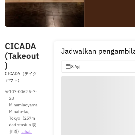
CICADA
Jadwalkan pengambil
(Takeout
)
8 Agt
CICADA（テイク
アウト）
107-0062 5-7-
28 
Minamiaoyama, 
Minato-ku, 
Tokyo
(
257m 
dari stasiun 表
参道
)
Lihat 