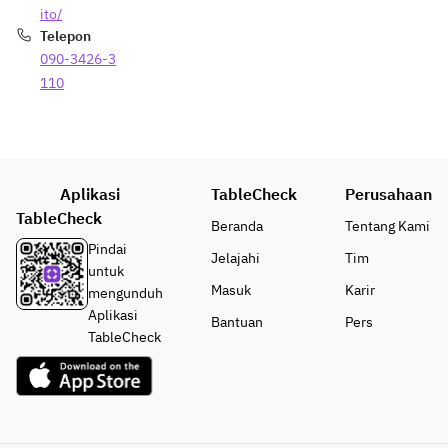
ito/
Telepon
090-3426-3
110
Aplikasi
TableCheck
Perusahaan
TableCheck
Beranda
Tentang Kami
Pindai
Jelajahi
Tim
untuk
Masuk
Karir
mengunduh
Aplikasi
Bantuan
Pers
TableCheck