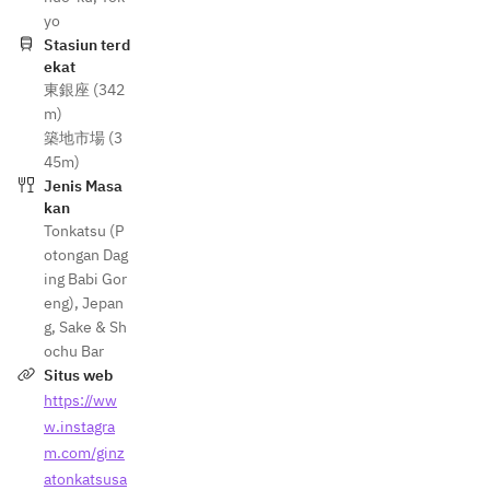
yo
Stasiun terd
ekat
東銀座 (342
m)
築地市場 (3
45m)
Jenis Masa
kan
Tonkatsu (P
otongan Dag
ing Babi Gor
eng)
,
Jepan
g
,
Sake & Sh
ochu Bar
Situs web
https://ww
w.instagra
m.com/ginz
atonkatsusa