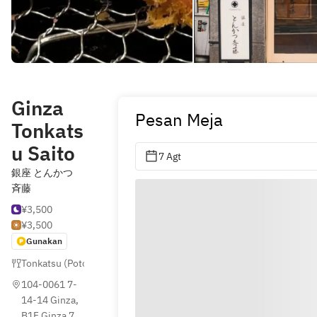
Ginza
Pesan Meja
Tonkats
u Saito
7 Agt
銀座 とんかつ
斉藤
¥3,500
¥3,500
Gunakan
Tonkatsu (Potongan Daging Babi Goreng)
,
Jepang
,
Sake & Shochu Ba
104-0061 7-
14-14 Ginza, 
B1F Ginza 7 