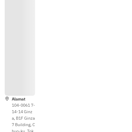
Petunj
uk
Alamat
104-0061 7-
14-14 Ginz
a, B1F Ginza
7 Building, C
huo-ku, Tok