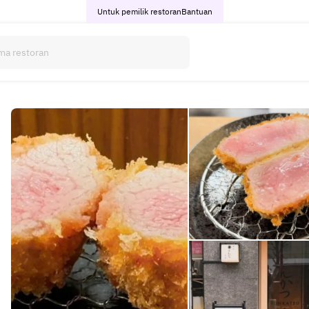
Untuk pemilik restoran
Bantuan