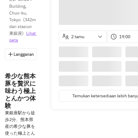
Building, 
Chuo-ku, 
Tokyo
(
342m 
dari stasiun 
東銀座
)
Lihat 
2 tamu
19:00
peta
Langganan
Simpan
Bagikan
Petunjuk
0
希少な熊本
豚を贅沢に
味わう極上
Temukan ketersediaan lebih bany
とんかつ体
験
東銀座駅から徒
歩2分、熊本県
産の希少な豚を
使った極上とん