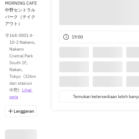
MORNING CAFE
中野セントラル
パーク（テイク
アウト）
164-0001 4-
19:00
10-2 Nakano, 
Nakano 
Cnetral Park 
South 1F, 
Nakan, 
Tokyo
(
326m 
dari stasiun 
中野
)
Lihat 
Temukan ketersediaan lebih bany
peta
Langganan
Simpan
Bagikan
Petunjuk
0