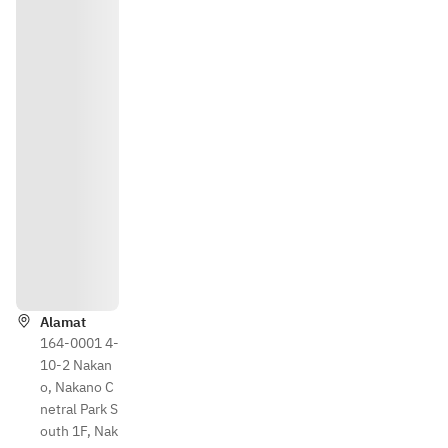
Petunj
uk
Alamat
164-0001 4-
10-2 Nakan
o, Nakano C
netral Park S
outh 1F, Nak