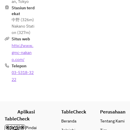
an, Tokyo
Stasiun terd
ekat
中野 (326m)
Nakano Stati
on (327m)
Situs web
http://www.
gmc-nakan
o.com/
Telepon
03-5318-32
22
Aplikasi
TableCheck
Perusahaan
TableCheck
Beranda
Tentang Kami
Pindai