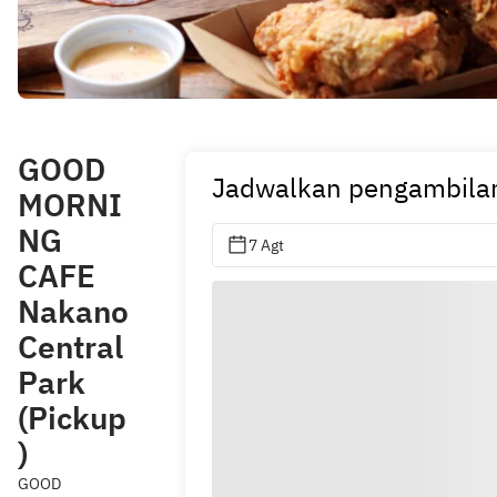
GOOD
Jadwalkan pengambila
MORNI
NG
7 Agt
CAFE
Nakano
Central
Park
(Pickup
)
GOOD