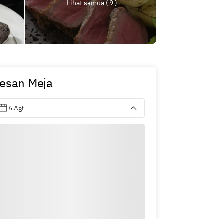
Lihat semua ( 9 )
esan Meja
6 Agt