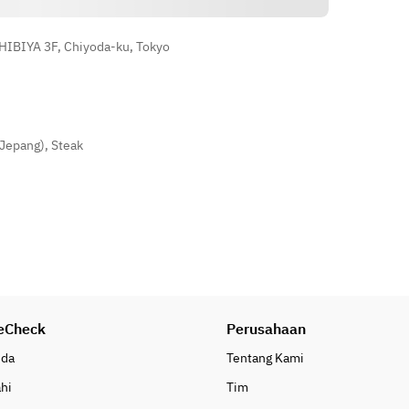
IBIYA 3F, Chiyoda-ku, Tokyo
(Jepang)
,
Steak
eCheck
Perusahaan
nda
Tentang Kami
ahi
Tim