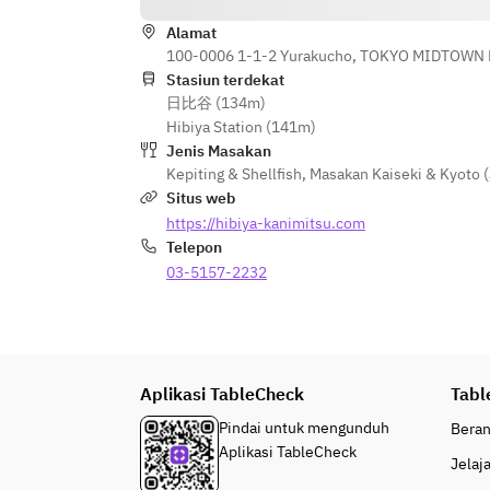
Alamat
100-0006 1-1-2 Yurakucho, TOKYO MIDTOWN H
Stasiun terdekat
日比谷 (134m)
Hibiya Station (141m)
Jenis Masakan
Kepiting & Shellfish
,
Masakan Kaiseki & Kyoto 
Situs web
https://hibiya-kanimitsu.com
Telepon
03-5157-2232
Aplikasi TableCheck
Tabl
Pindai untuk mengunduh
Bera
Aplikasi TableCheck
Jelaj