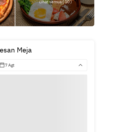
Lihat semua ( 10 )
esan Meja
7 Agt