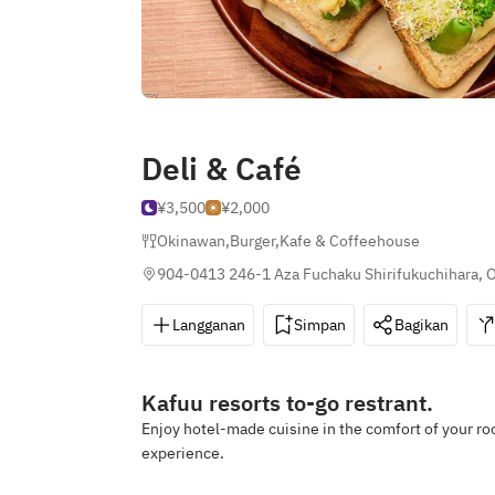
Deli & Café
¥3,500
¥2,000
Okinawan
,
Burger
,
Kafe & Coffeehouse
904-0413 246-1 Aza Fuchaku Shirifukuchihara, 
Langganan
Simpan
Bagikan
Kafuu resorts to-go restrant.
Enjoy hotel-made cuisine in the comfort of your roo
experience.