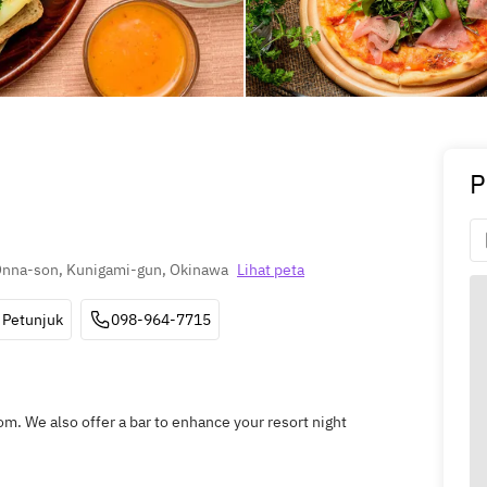
P
Onna-son, Kunigami-gun, Okinawa
Lihat peta
Petunjuk
098-964-7715
m. We also offer a bar to enhance your resort night