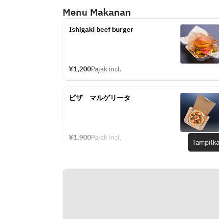
Menu Makanan
Ishigaki beef burger
¥1,200
Pajak incl.
ピザ　マルゲリータ
¥1,900
Pajak incl.
Tampilka