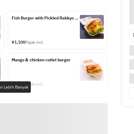
Fish Burger with Pickled Rakkyo 
Tartar Sauce
¥1,100
Pajak incl.
Mango＆ chicken cutlet burger
¥1,100
Pajak incl.
n Lebih Banyak