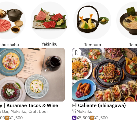
Yakiniku
abu shabu
Tempura
Ram
y | Kuramae Tacos & Wine
El Caliente (Shinagawa)
 Bar
,
Meksiko
,
Craft Beer
Meksiko
000
¥1,500
¥5,500
¥1,500