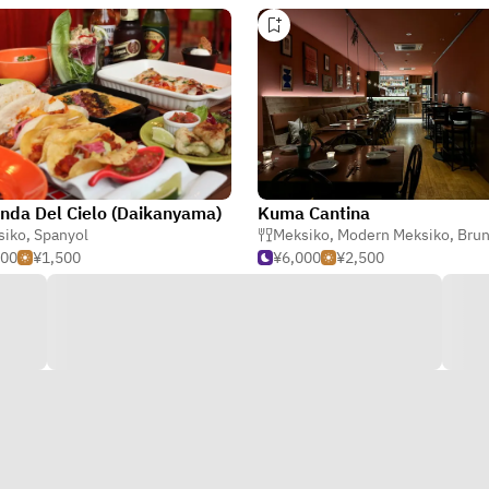
nda Del Cielo (Daikanyama)
Kuma Cantina
siko
,
Spanyol
Meksiko
,
Modern Meksiko
,
Bru
500
¥1,500
¥6,000
¥2,500