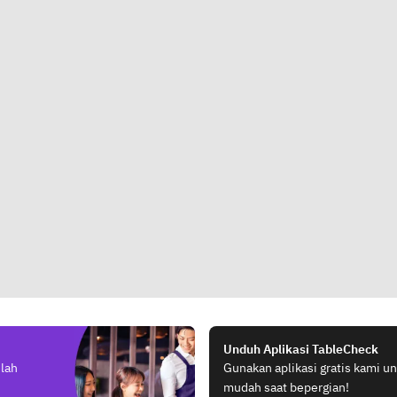
Unduh Aplikasi TableCheck
elah
Gunakan aplikasi gratis kami 
mudah saat bepergian!