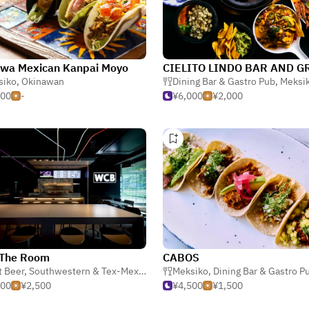
awa Mexican Kanpai Moyo
CIELITO LINDO BAR AND G
ginapan Jepang)
siko
,
Okinawan
Dining Bar & Gastro Pub
,
Meksi
500
-
¥6,000
¥2,000
The Room
CABOS
t Beer
,
Southwestern & Tex-Mex
,
Meksiko
Meksiko
,
Dining Bar & Gastro P
000
¥2,500
¥4,500
¥1,500