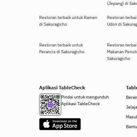
(Jepang) di Sak
Restoran terbaik untuk Ramen
Restoran terbai
di Sakuragicho
Udon di Sakura
Restoran terbaik untuk
Restoran terbai
Perancis di Sakuragicho
Makanan Penut
Sakuragicho
Aplikasi TableCheck
Tabl
Pindai untuk mengunduh
Bera
Aplikasi TableCheck
Jelaj
Masu
Bant