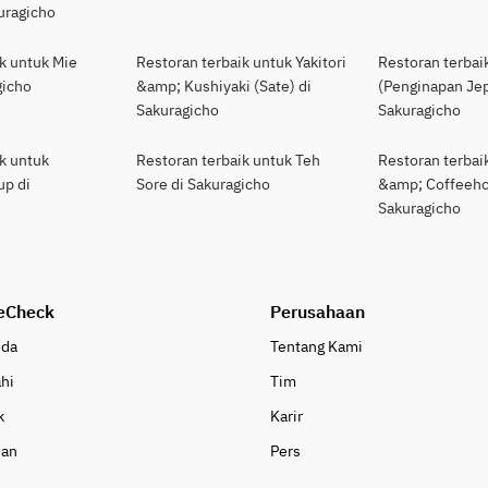
uragicho
k untuk Mie
Restoran terbaik untuk Yakitori
Restoran terbai
gicho
&amp; Kushiyaki (Sate) di
(Penginapan Jep
Sakuragicho
Sakuragicho
k untuk
Restoran terbaik untuk Teh
Restoran terbai
up di
Sore di Sakuragicho
&amp; Coffeeho
Sakuragicho
eCheck
Perusahaan
nda
Tentang Kami
ahi
Tim
k
Karir
uan
Pers