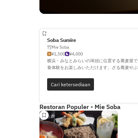
Soba Sumire
Mie Soba
¥1,500
¥4,000
横浜・みなとみらいの埠頭に位置する蕎麦屋で
食体験をお楽しみいただけます。ざる蕎麦やぶ
ーがあり、全国から厳選した食材を使った天ぷ
さらに、日本酒や焼酎、ワインも豊富に取り揃
Cari ketersediaan
ます。食事だけでなく、お酒を楽しむ場として
Restoran Populer - Mie Soba