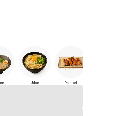
Kari Jepan
en
Udon
Yakitori