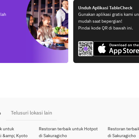
Unduh Aplikasi TableCheck
elah
Gunakan aplikasi gratis kami 
mudah saat bepergian!
Pindai kode QR di bawah ini.
Telusuri lokasi lain
o
k untuk
Restoran terbaik untuk Hotpot
Restoran terbai
i &amp; Kyoto
di Sakuragicho
di Sakuragicho