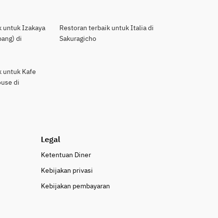
k untuk Izakaya
Restoran terbaik untuk Italia di
ang) di
Sakuragicho
k untuk Kafe
use di
Legal
Ketentuan Diner
Kebijakan privasi
Kebijakan pembayaran