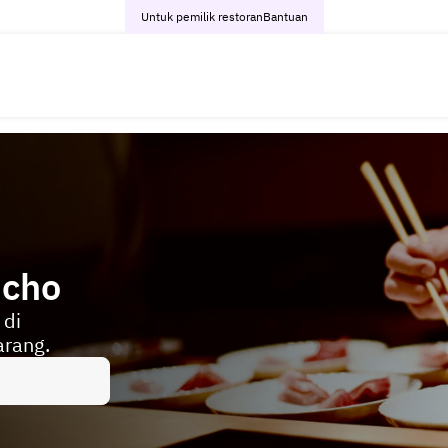
Untuk pemilik restoran
Bantuan
icho
 di
arang.