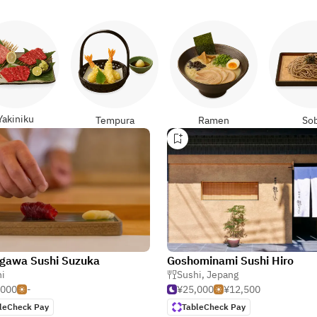
Yakiniku
Tempura
Ramen
So
gawa Sushi Suzuka
Goshominami Sushi Hiro
i
Sushi
,
Jepang
,000
-
¥25,000
¥12,500
leCheck Pay
TableCheck Pay