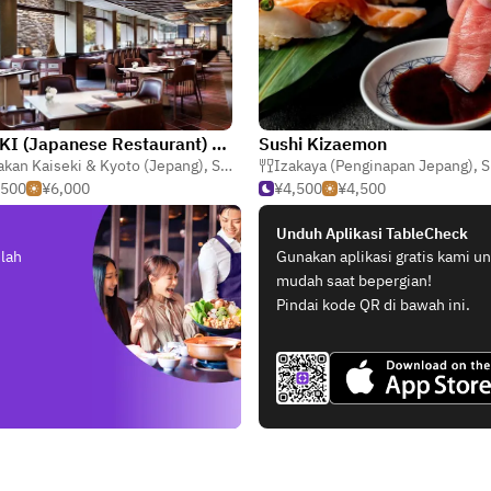
MIZUKI (Japanese Restaurant) / The Ritz-Carlton, Kyoto
Sushi Kizaemon
kan Kaiseki & Kyoto (Jepang)
,
Sushi
,
Tempura
Izakaya (Penginapan Jepang)
,
S
,500
¥6,000
¥4,500
¥4,500
Unduh Aplikasi TableCheck
elah
Gunakan aplikasi gratis kami 
mudah saat bepergian!
Pindai kode QR di bawah ini.