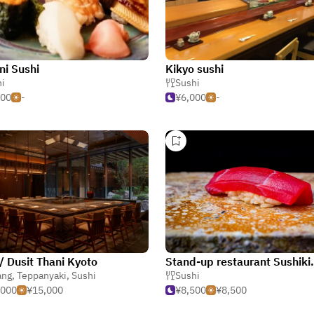
i Sushi
Kikyo sushi
i
Sushi
500
-
¥6,000
-
/ Dusit Thani Kyoto
Stand-up restaurant Sushiki.
ang
,
Teppanyaki
,
Sushi
Sushi
,000
¥15,000
¥8,500
¥8,500