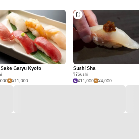
 Sake Garyu Kyoto
Sushi Sha
i
Sushi
,000
¥11,000
¥11,000
¥4,000