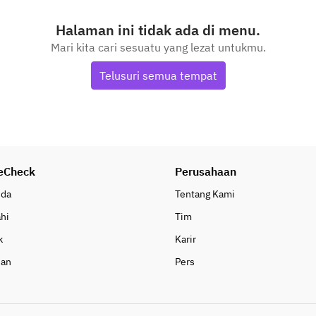
Halaman ini tidak ada di menu.
Mari kita cari sesuatu yang lezat untukmu.
Telusuri semua tempat
eCheck
Perusahaan
nda
Tentang Kami
ahi
Tim
k
Karir
uan
Pers