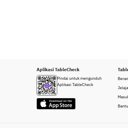
Aplikasi TableCheck
Tabl
Pindai untuk mengunduh
Bera
Aplikasi TableCheck
Jelaj
Masu
Bant