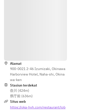
ー
ト
の
ご
用
意
も
可
能
Petunjuk
で
す
。
Alamat
（
900-0021 2-46 Izumizaki, Okinawa
メ
Harborview Hotel, Naha-shi, Okina
ッ
wa-ken
セ
Stasiun terdekat
壺川 (424m)
ー
県庁前 (636m)
ジ
Situs web
は
2
https://oka-hvh.com/restaurant/lob