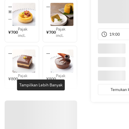
チ
月
ー
桃
※
ズ
シ
追
ケ
フ
加
ー
ォ
Pajak
Pajak
料
¥700
¥700
19:00
キ
ン
incl.
incl.
金
2
0
オ
タ
0
ペ
ル
円
ラ
ト
に
シ
て
ョ
Pajak
Pajak
¥800
¥800
コ
、
incl.
incl.
Tampilkan Lebih Banyak
ラ
メ
Temukan k
ッ
セ
ー
ジ
プ
レ