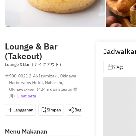
Lounge & Bar
Jadwalka
(Takeout)
Lounge＆Bar（テイクアウト）
7 Agt
900-0021 2-46 Izumizaki, Okinawa 
Harborview Hotel, Naha-shi, 
Okinawa-ken
(
424m dari stasiun 壺
川
)
Lihat peta
Langganan
Simpan
Bagikan
Petunjuk
0
Menu Makanan