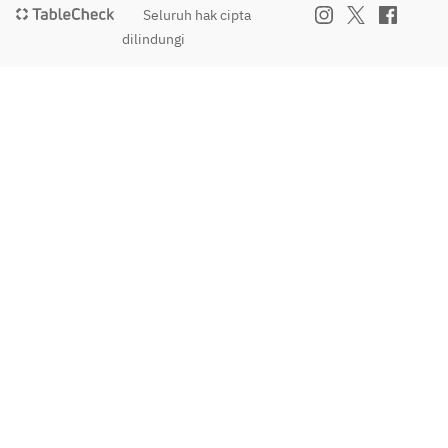
Seluruh hak cipta
ょ
う
dilindungi
び
お
め
で
と
う
」
「
お
母
さ
ん
あ
り
が
と
う
」