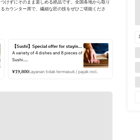
をつけずにそのまま楽しめる絶品です。全国各地から取り
えるカウンター席で、繊細な匠の技をぜひご堪能くださ
【Sushi】Special offer for staying 
guests "Seragaki Course" 
A variety of 4 dishes and 8 pieces of 
Sushi.
We offer the fleshest of seasonal 
¥19,800
Layanan tidak termasuk / pajak incl.
fish and ingredients.