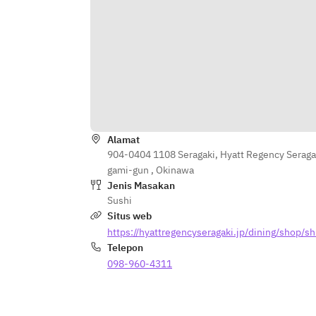
Alamat
904-0404 1108 Seragaki, Hyatt Regency Seragak
gami-gun , Okinawa
Jenis Masakan
Sushi
Situs web
https://hyattregencyseragaki.jp/dining/shop/sh
Telepon
098-960-4311