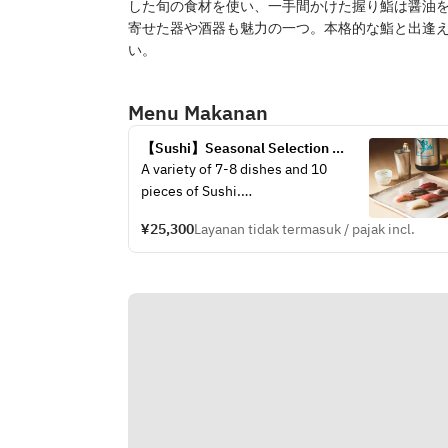
した旬の食材を使い、一手間かけた握り鮨は醤油
寄せた器や酒器も魅力の一つ。本格的な鮨と出逢
い。
Menu Makanan
【Sushi】Seasonal Selection 
Course
A variety of 7-8 dishes and 10 
pieces of Sushi.
We offer the fleshest of seasonal 
¥25,300
Layanan tidak termasuk / pajak incl.
fish and ingredients.