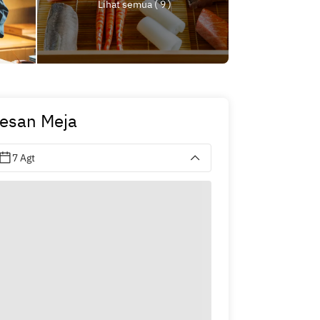
Lihat semua ( 9 )
esan Meja
7 Agt