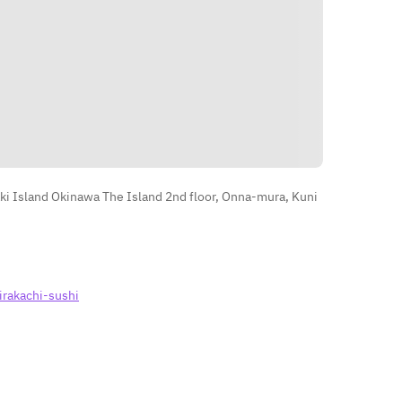
Petunjuk
i Island Okinawa The Island 2nd floor, Onna-mura, Kuni
irakachi-sushi