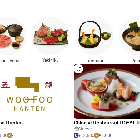
Yakiniku
abu shabu
Tempura
Ram
oo Hanten
ese
Cinese
,500
-
¥12,500
¥6,000