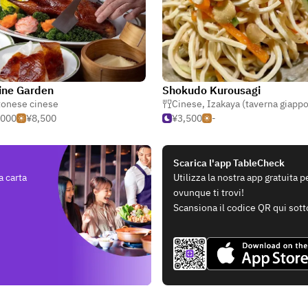
ine Garden
Shokudo Kurousagi
tonese cinese
Cinese
,
Izakaya (taverna giappon
,000
¥8,500
¥3,500
-
Scarica l'app TableCheck
a carta
Utilizza la nostra app gratuita 
ovunque ti trovi!
Scansiona il codice QR qui sott