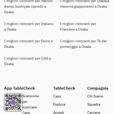
I migliori ristoranti per Yakitori
I migliori ristoranti per Izakaya
&amp; kushiyaki (spiedi) a
(taverna giapponese) a Osaka
Osaka
I migliori ristoranti per Italiano
I migliori ristoranti per
a Osaka
Francese a Osaka
I migliori ristoranti per Dolce a
I migliori ristoranti per Tè del
Osaka
pomeriggio a Osaka
I migliori ristoranti per Café a
Osaka
App TableCheck
TableCheck
Compagnia
Scansiona
Casa
Chi Siamo
per
Esplora
Squadra
scaricare
Accedi
Carriere
l'app