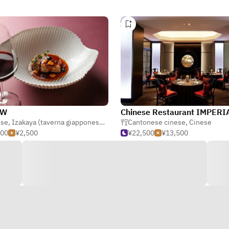
OW
ese
,
Izakaya (taverna giapponese)
,
Dim sum
Cantonese cinese
,
Cinese
000
¥2,500
¥22,500
¥13,500