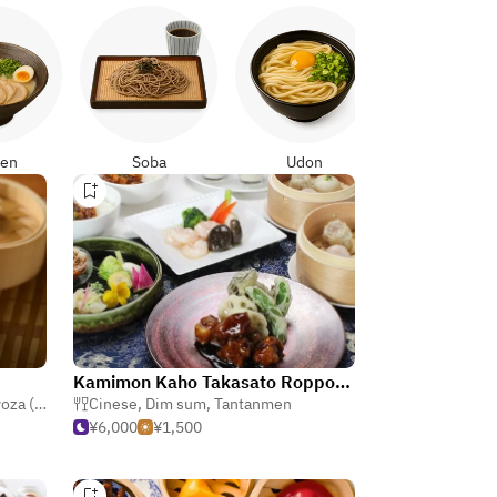
Yakitori
en
Soba
Udon
Kamimon Kaho Takasato Roppongi store
(potstickers)
Cinese
,
Dim sum
,
Tantanmen
¥6,000
¥1,500