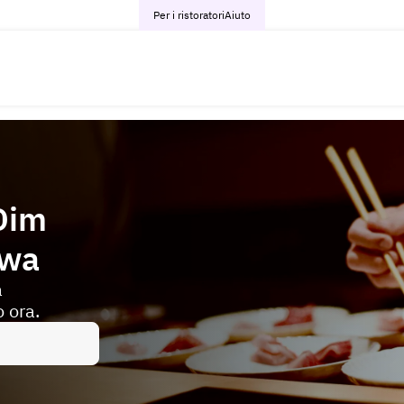
Per i ristoratori
Aiuto
 Dim
awa
a
 ora.