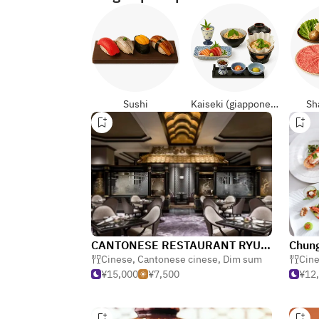
Sushi
Kaiseki (giapponese formali)
Sh
CANTONESE RESTAURANT RYUTENMON / The Westin Tokyo
Cinese
,
Cantonese cinese
,
Dim sum
Cin
¥15,000
¥7,500
¥12