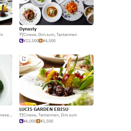
Dynasty
um
Cinese
,
Dim sum
,
Tantanmen
¥12,500
¥4,500
LUCIS GARDEN EBISU
inese
,
Dim sum
Cinese
,
Tantanmen
,
Dim sum
¥6,000
¥1,500