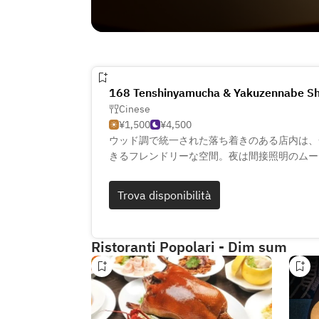
168 Tenshinyamucha & Yakuzennabe Shi
Cinese
¥1,500
¥4,500
ウッド調で統一された落ち着きのある店内は、
きるフレンドリーな空間。夜は間接照明のムー
れた仲間ととっておきの時間を満喫できます。
ガニックの食材を使った本格的な点心をお楽し
Trova disponibilità
インや生絞りのオリジナルカクテルもございま
ください。
Ristoranti Popolari - Dim sum