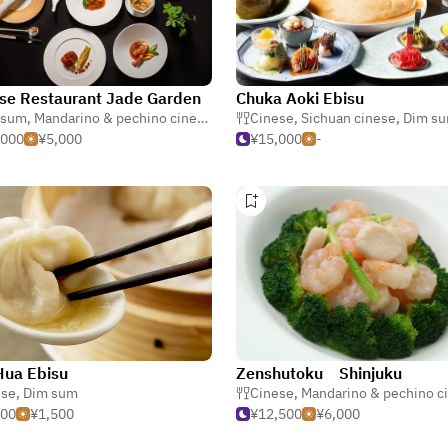
se Restaurant Jade Garden
Chuka Aoki Ebisu
 sum
,
Mandarino & pechino cinese
,
Shanghai cinese
Cinese
,
Sichuan cinese
,
Dim s
,000
¥5,000
¥15,000
-
Hua Ebisu
Zenshutoku Shinjuku
ese
,
Dim sum
Cinese
,
Mandarino & pechino c
500
¥1,500
¥12,500
¥6,000