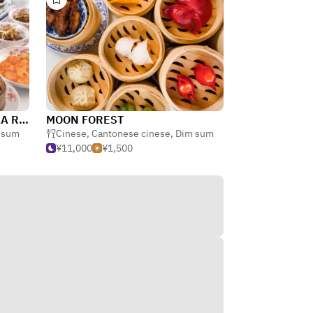
Chinese Restaurant AKASAKA RIKYU AKASAKA
MOON FOREST
 sum
Cinese
,
Cantonese cinese
,
Dim sum
¥11,000
¥1,500