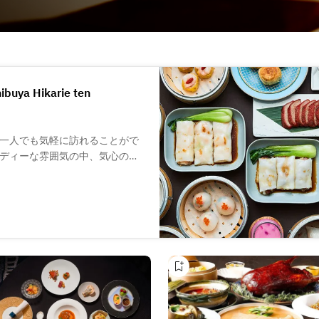
buya Hikarie ten
一人でも気軽に訪れることがで
ディーな雰囲気の中、気心の知
小籠包や餃子、焼売など、オー
みいただけます。世界各国のワ
すので、お料理と一緒にご堪能