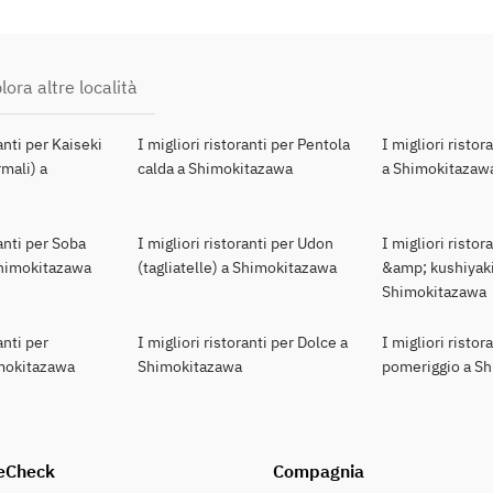
lora altre località
ranti per Kaiseki
I migliori ristoranti per Pentola
I migliori ristor
mali) a
calda a Shimokitazawa
a Shimokitazaw
ranti per Soba
I migliori ristoranti per Udon
I migliori ristor
 Shimokitazawa
(tagliatelle) a Shimokitazawa
&amp; kushiyaki
Shimokitazawa
anti per
I migliori ristoranti per Dolce a
I migliori ristor
mokitazawa
Shimokitazawa
pomeriggio a S
eCheck
Compagnia