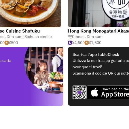
se Cuisine Shofuku
ese
,
Dim sum
,
Sichuan cinese
Cinese
,
Dim sum
500
¥500
¥4,500
¥1,500
Scarica l'app TableCheck
a carta
Utilizza la nostra app gratuita 
ovunque ti trovi!
Scansiona il codice QR qui sott