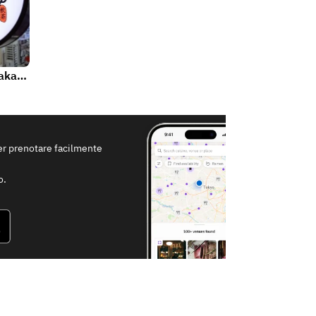
Hong Kong Monogatari Akasakamitsuke
per prenotare facilmente
o.