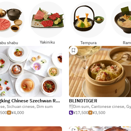
Yakiniku
abu shabu
Tempura
Ram
Chungking Chinese Szechwan Restaurant Azabu Pavilion
BLINDTIGER
ese
,
Sichuan cinese
,
Dim sum
Dim sum
,
Cantonese cinese
,
Gyoza 
,500
¥4,000
¥17,500
¥3,500