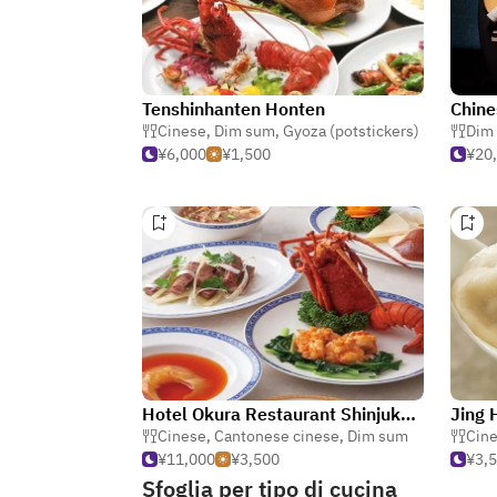
Tenshinhanten Honten
Chine
Cinese
,
Dim sum
,
Gyoza (potstickers)
Dim
¥6,000
¥1,500
¥20
Hotel Okura Restaurant Shinjuku Chinese Cuisine Touri
Jing 
Cinese
,
Cantonese cinese
,
Dim sum
Cin
¥11,000
¥3,500
¥3,
Sfoglia per tipo di cucina