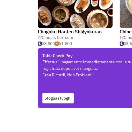
Chūgoku Hanten Shigyokuran
Chine
Cinese
,
Dim sum
Cin
¥8,500
¥1,500
¥3,
TableCheck Pay
Effettua il pagamento immediatamente con la tu
registrata dopo aver mangiato.
Crea Ricordi, Non Problemi.
Sfoglia i luoghi