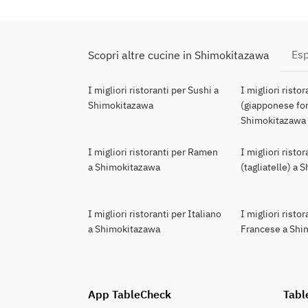
Esp
Scopri altre cucine in Shimokitazawa
I migliori ristoranti per Sushi a
I migliori risto
Shimokitazawa
(giapponese for
Shimokitazawa
I migliori ristoranti per Ramen
I migliori risto
a Shimokitazawa
(tagliatelle) a
I migliori ristoranti per Italiano
I migliori ristor
a Shimokitazawa
Francese a Shi
App TableCheck
Tabl