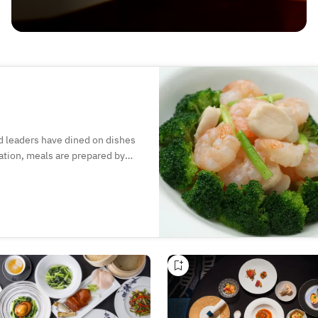
 leaders have dined on dishes
cation, meals are prepared by
riety of seafood, meat, and dim
e rooms can accomadate up to 60 people.