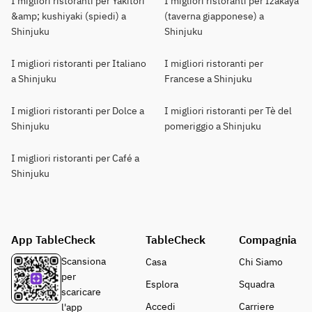
I migliori ristoranti per Yakitori
I migliori ristoranti per Izakaya
&amp; kushiyaki (spiedi) a
(taverna giapponese) a
Shinjuku
Shinjuku
I migliori ristoranti per Italiano
I migliori ristoranti per
a Shinjuku
Francese a Shinjuku
I migliori ristoranti per Dolce a
I migliori ristoranti per Tè del
Shinjuku
pomeriggio a Shinjuku
I migliori ristoranti per Café a
Shinjuku
App TableCheck
TableCheck
Compagnia
Scansiona
Casa
Chi Siamo
per
Esplora
Squadra
scaricare
Accedi
Carriere
l'app