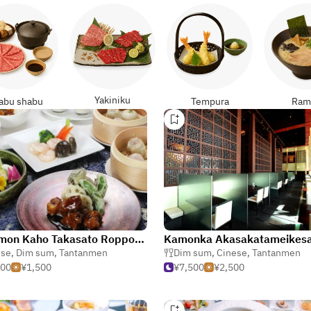
Yakiniku
abu shabu
Tempura
Ram
Kamimon Kaho Takasato Roppongi store
Kamonka Akasakatameikes
ese
,
Dim sum
,
Tantanmen
Dim sum
,
Cinese
,
Tantanmen
000
¥1,500
¥7,500
¥2,500