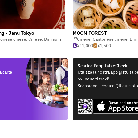
ng - Janu Tokyo
MOON FOREST
tonese cinese
,
Cinese
,
Dim sum
Cinese
,
Cantonese cinese
,
Dim
¥11,000
¥1,500
Scarica l'app TableCheck
a carta
Utilizza la nostra app gratuita 
ovunque ti trovi!
Scansiona il codice QR qui sott