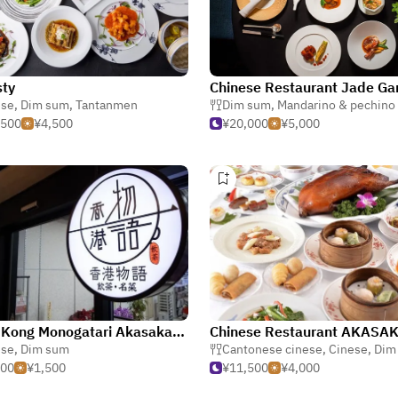
sty
Chinese Restaurant Jade Ga
ese
,
Dim sum
,
Tantanmen
Dim sum
,
Mandarino & pechino c
,500
¥4,500
¥20,000
¥5,000
Hong Kong Monogatari Akasakamitsuke
ese
,
Dim sum
Cantonese cinese
,
Cinese
,
Dim
500
¥1,500
¥11,500
¥4,000