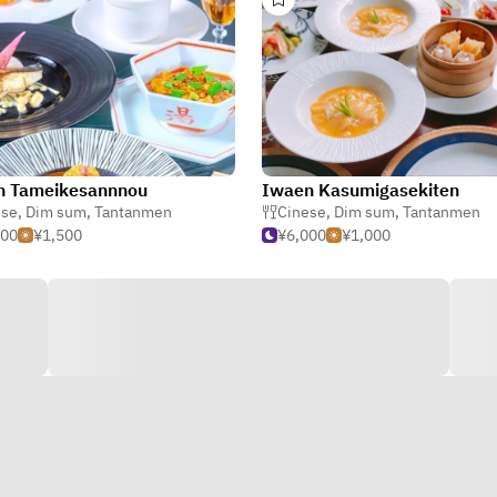
n Tameikesannnou
Iwaen Kasumigasekiten
ese
,
Dim sum
,
Tantanmen
Cinese
,
Dim sum
,
Tantanmen
500
¥1,500
¥6,000
¥1,000