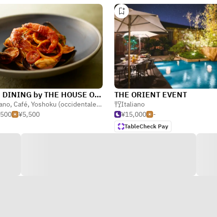
MAIN DINING by THE HOUSE OF PACIFIC
THE ORIENT EVENT
iano
nese
,
Café
,
Yoshoku (occidentale giapponese)
Italiano
,500
¥5,500
¥15,000
-
TableCheck Pay