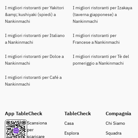
I migliori ristoranti per Yakitori
I migliori ristoranti per Izakaya
&amp; kushiyaki (spiedi) a
(taverna giapponese) a
Nankinmachi
Nankinmachi
I migliori ristoranti per Italiano
I migliori ristoranti per
a Nankinmachi
Francese a Nankinmachi
I migliori ristoranti per Dolce a
I migliori ristoranti per Tè del
Nankinmachi
pomeriggio a Nankinmachi
I migliori ristoranti per Café a
Nankinmachi
App TableCheck
TableCheck
Compagnia
Scansiona
Casa
Chi Siamo
per
Esplora
Squadra
scaricare