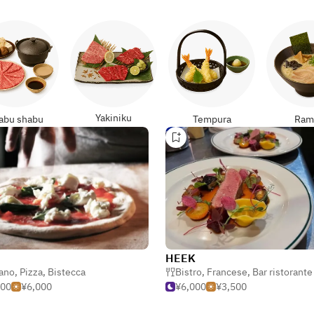
Yakiniku
abu shabu
Tempura
Ram
HEEK
iano
,
Pizza
,
Bistecca
Bistro
,
Francese
,
Bar ristorante & gast
500
¥6,000
¥6,000
¥3,500