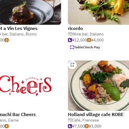
ot a Vin Les Vignes
ricordo
 bar
,
Italiano
,
Bistro
Wine bar
,
Italiano
500
-
¥12,500
¥4,000
TableCheck Pay
achi Bar Cheers
Holland village cafe KOBE
iano
,
Carne
Café
,
Francese
500
-
¥7,500
¥3,000