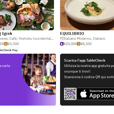
g Igrek
EQUILIBRIO
ncese
,
Café
,
Yoshoku (occidentale giapponese)
Italiano Moderno
,
Italiano
000
¥3,500
¥20,000
¥8,500
leCheck Pay
Scarica l'app TableCheck
a carta
Utilizza la nostra app gratuita 
ovunque ti trovi!
Scansiona il codice QR qui sott