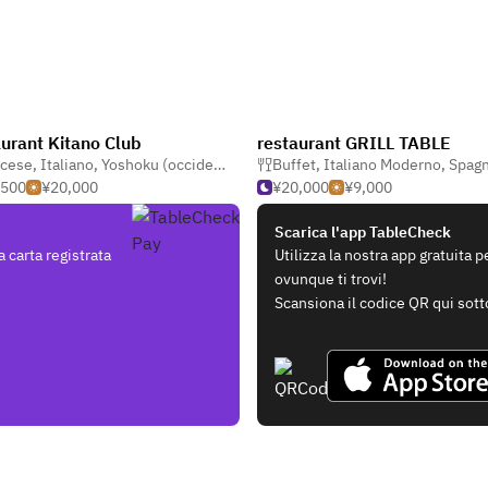
urant Kitano Club
restaurant GRILL TABLE
ncese
,
Italiano
,
Yoshoku (occidentale giapponese)
Buffet
,
Italiano Moderno
,
Spagnolo 
,500
¥20,000
¥20,000
¥9,000
Scarica l'app TableCheck
 carta registrata
Utilizza la nostra app gratuita 
ovunque ti trovi!
Scansiona il codice QR qui sott