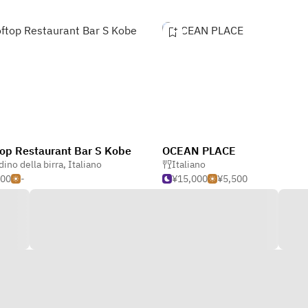
op Restaurant Bar S Kobe
OCEAN PLACE
dino della birra
,
Italiano
Italiano
000
-
¥15,000
¥5,500