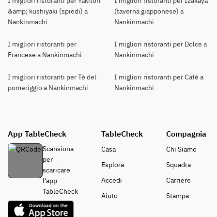
I migliori ristoranti per Yakitori
I migliori ristoranti per Izakaya
&amp; kushiyaki (spiedi) a
(taverna giapponese) a
Nankinmachi
Nankinmachi
I migliori ristoranti per
I migliori ristoranti per Dolce a
Francese a Nankinmachi
Nankinmachi
I migliori ristoranti per Tè del
I migliori ristoranti per Café a
pomeriggio a Nankinmachi
Nankinmachi
App TableCheck
TableCheck
Compagnia
Scansiona
Casa
Chi Siamo
per
Esplora
Squadra
scaricare
Accedi
Carriere
l'app
TableCheck
Aiuto
Stampa