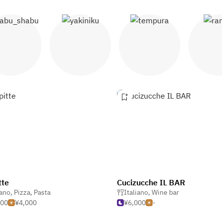
abu shabu
Yakiniku
Tempura
Ram
tte
Cucizucche IL BAR
iano
,
Pizza
,
Pasta
Italiano
,
Wine bar
000
¥4,000
¥6,000
-