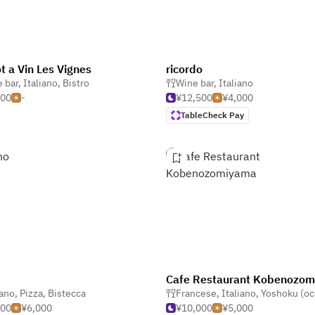
ot a Vin Les Vignes
ricordo
 bar
,
Italiano
,
Bistro
Wine bar
,
Italiano
500
-
¥12,500
¥4,000
TableCheck Pay
iano
,
Pizza
,
Bistecca
Francese
,
Italiano
,
Yoshoku (occidentale gi
500
¥6,000
¥10,000
¥5,000