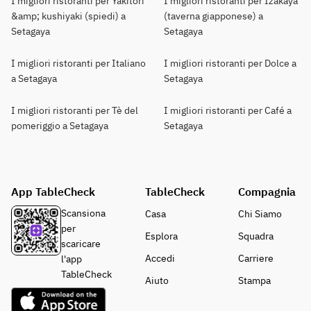
I migliori ristoranti per Yakitori
I migliori ristoranti per Izakaya
&amp; kushiyaki (spiedi) a
(taverna giapponese) a
Setagaya
Setagaya
I migliori ristoranti per Italiano
I migliori ristoranti per Dolce a
a Setagaya
Setagaya
I migliori ristoranti per Tè del
I migliori ristoranti per Café a
pomeriggio a Setagaya
Setagaya
App TableCheck
TableCheck
Compagnia
Scansiona
Casa
Chi Siamo
per
Esplora
Squadra
scaricare
Accedi
Carriere
l'app
TableCheck
Aiuto
Stampa