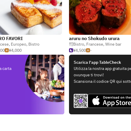
RO FAVORI
aruru no Shokudo urura
ncese
,
Europeo
,
Bistro
Bistro
,
Francese
,
Wine bar
500
¥4,000
¥4,500
-
Scarica l'app TableCheck
a carta
Utilizza la nostra app gratuita 
ovunque ti trovi!
Scansiona il codice QR qui sott