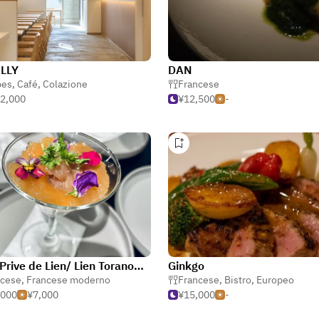
LLY
DAN
pes
,
Café
,
Colazione
Francese
2,000
¥12,500
-
Lien/ Prive de Lien/ Lien Toranomon Hills
Ginkgo
ncese
,
Francese moderno
Francese
,
Bistro
,
Europeo
,000
¥7,000
¥15,000
-