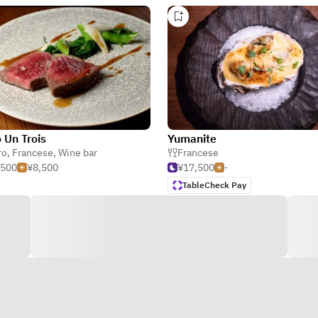
o Un Trois
Yumanite
ro
,
Francese
,
Wine bar
Francese
,500
¥8,500
¥17,500
-
TableCheck Pay