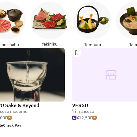
Yakiniku
abu shabu
Tempura
Ram
O Sake & Beyond
VERSO
ncese moderno
sta
Francese
,000
-
¥12,500
-
leCheck Pay