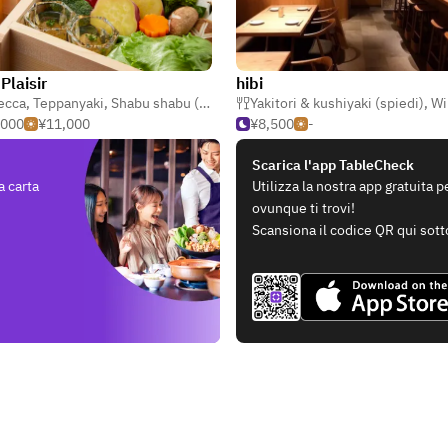
Plaisir
hibi
ecca
,
Teppanyaki
,
Shabu shabu (pentola calda)
Yakitori & kushiyaki (spiedi)
,
Win
,000
¥11,000
¥8,500
-
Scarica l'app TableCheck
a carta
Utilizza la nostra app gratuita 
ovunque ti trovi!
Scansiona il codice QR qui sott