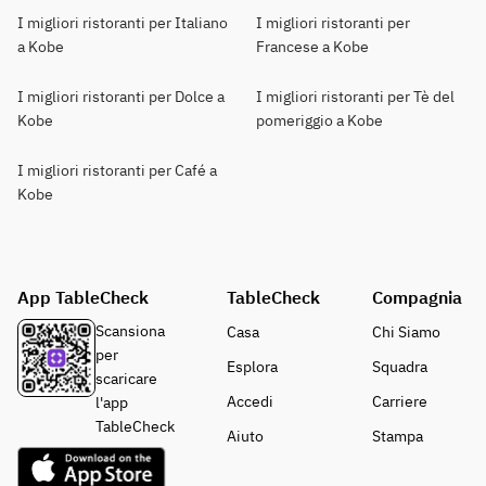
I migliori ristoranti per Italiano
I migliori ristoranti per
a Kobe
Francese a Kobe
I migliori ristoranti per Dolce a
I migliori ristoranti per Tè del
Kobe
pomeriggio a Kobe
I migliori ristoranti per Café a
Kobe
App TableCheck
TableCheck
Compagnia
Scansiona
Casa
Chi Siamo
per
Esplora
Squadra
scaricare
Accedi
Carriere
l'app
TableCheck
Aiuto
Stampa