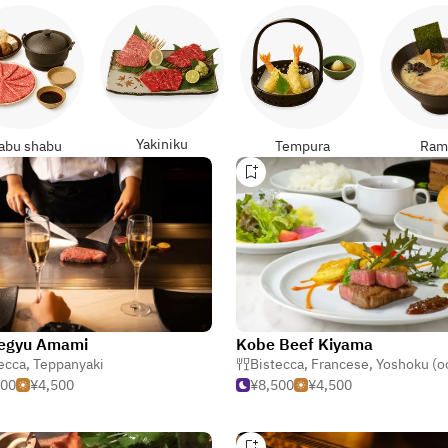
Yakiniku
abu shabu
Tempura
Ram
egyu Amami
Kobe Beef Kiyama
ecca
,
Teppanyaki
Bistecca
,
Francese
,
Yoshoku (occidentale g
500
¥4,500
¥8,500
¥4,500