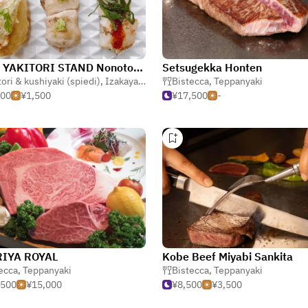
KOBE YAKITORI STAND Nonotori Sannomiya
Setsugekka Honten
tori & kushiyaki (spiedi)
,
Izakaya (taverna giapponese)
Bistecca
,
Teppanyaki
,
Oden (stufato g
500
¥1,500
¥17,500
-
IYA ROYAL
Kobe Beef Miyabi Sankita
ecca
,
Teppanyaki
Bistecca
,
Teppanyaki
,500
¥15,000
¥8,500
¥3,500