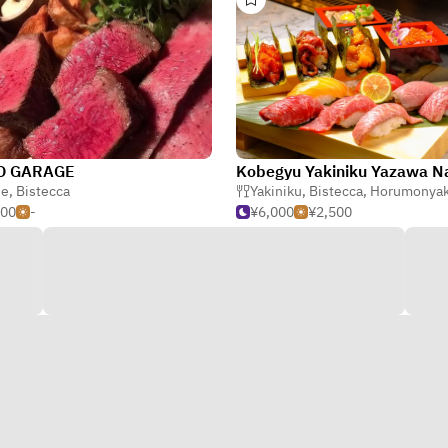
O GARAGE
ne
,
Bistecca
Yakiniku
,
Bistecca
,
Horumonyaki (frattagl
500
-
¥6,000
¥2,500