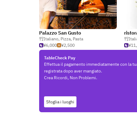
Palazzo San Gusto
risto
Italiano
,
Pizza
,
Pasta
Ital
¥6,000
¥2,500
¥11
TableCheck Pay
Effettua il pagamento immediatamente con la tu
registrata dopo aver mangiato.
Crea Ricordi, Non Problemi.
Sfoglia i luoghi