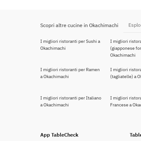
Esplo
Scopri altre cucine in Okachimachi
I migliori ristoranti per Sushi a
I migliori risto
Okachimachi
(giapponese for
Okachimachi
I migliori ristoranti per Ramen
I migliori risto
a Okachimachi
(tagliatelle) a
I migliori ristoranti per Italiano
I migliori ristor
a Okachimachi
Francese a Oka
App TableCheck
Tabl