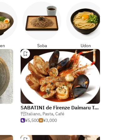
Yakitori
en
Soba
Udon
SABATINI de Firenze Daimaru Tokyo
Italiano
,
Pasta
,
Café
¥5,500
¥3,000