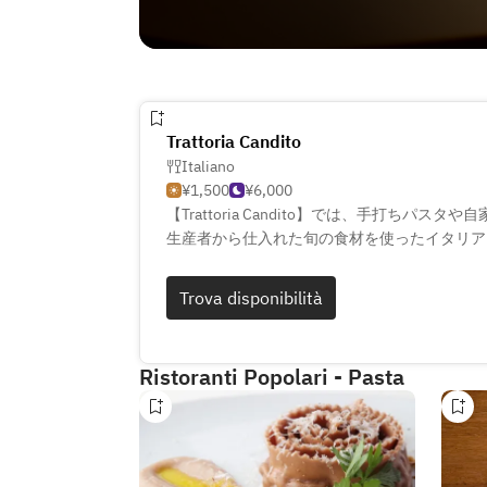
Trattoria Candito
Italiano
¥1,500
¥6,000
【Trattoria Candito】では、手打ちパ
生産者から仕入れた旬の食材を使ったイタリア
ュフを使用した料理が名物で、季節ごとに異な
しめます。店内は落ち着いた雰囲気で、ランチ
Trova disponibilità
や記念日にも最適。アラカルトメニューも豊富
ので、お友達とシェアして楽しむのもおすすめ
寄れる空間で、美味しい料理と共に素敵なひと
Ristoranti Popolari - Pasta