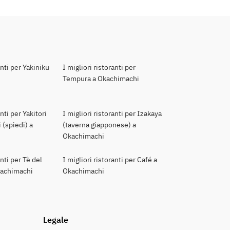
anti per Yakiniku
I migliori ristoranti per
Tempura a Okachimachi
anti per Yakitori
I migliori ristoranti per Izakaya
 (spiedi) a
(taverna giapponese) a
Okachimachi
anti per Tè del
I migliori ristoranti per Café a
kachimachi
Okachimachi
Legale