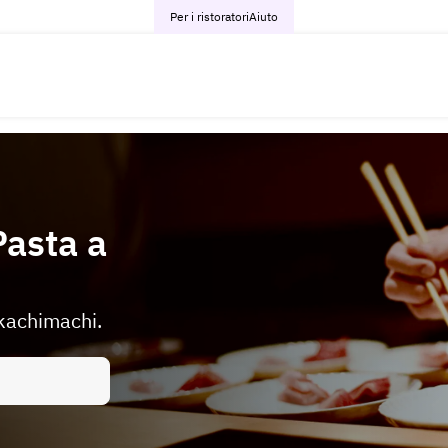
Per i ristoratori
Aiuto
Pasta a
Okachimachi.