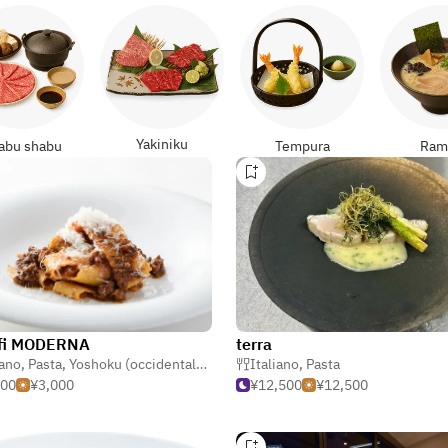
Yakiniku
abu shabu
Tempura
Ram
fi MODERNA
terra
iano
,
Pasta
,
Yoshoku (occidentale giapponese)
Italiano
,
Pasta
000
¥3,000
¥12,500
¥12,500