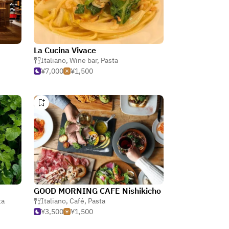
La Cucina Vivace
Italiano
,
Wine bar
,
Pasta
¥7,000
¥1,500
GOOD MORNING CAFE Nishikicho
ta
Italiano
,
Café
,
Pasta
¥3,500
¥1,500