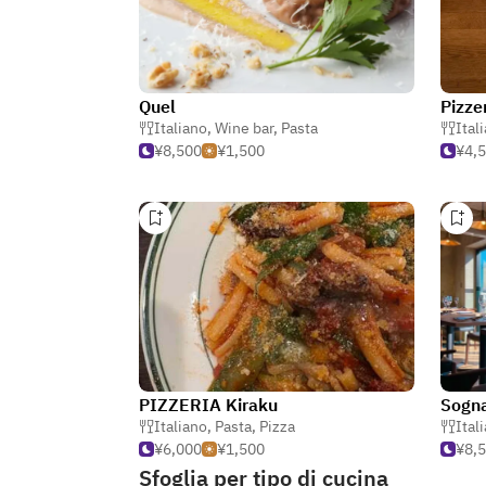
Quel
Pizze
Italiano
,
Wine bar
,
Pasta
Ital
¥8,500
¥1,500
¥4,
PIZZERIA Kiraku
Sogn
Italiano
,
Pasta
,
Pizza
Ital
¥6,000
¥1,500
¥8,
Sfoglia per tipo di cucina