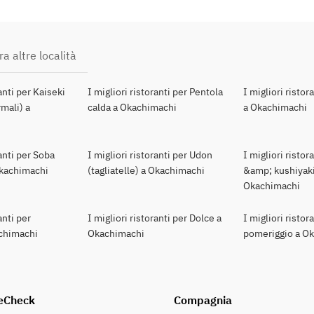
ra altre località
ranti per Kaiseki
I migliori ristoranti per Pentola
I migliori ristor
mali) a
calda a Okachimachi
a Okachimachi
ranti per Soba
I migliori ristoranti per Udon
I migliori ristor
 Okachimachi
(tagliatelle) a Okachimachi
&amp; kushiyaki
Okachimachi
anti per
I migliori ristoranti per Dolce a
I migliori ristor
chimachi
Okachimachi
pomeriggio a O
eCheck
Compagnia