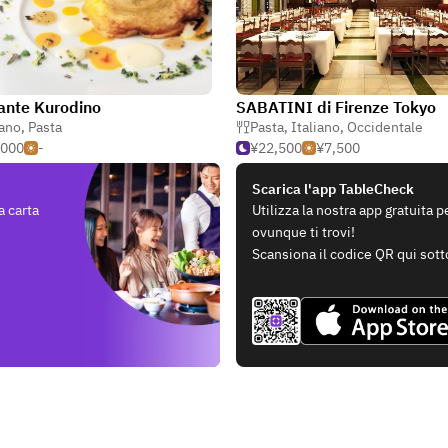
rante Kurodino
SABATINI di Firenze Tokyo
iano
,
Pasta
Pasta
,
Italiano
,
Occidentale
,000
-
¥22,500
¥7,500
Scarica l'app TableCheck
a carta
Utilizza la nostra app gratuita 
ovunque ti trovi!
Scansiona il codice QR qui sott