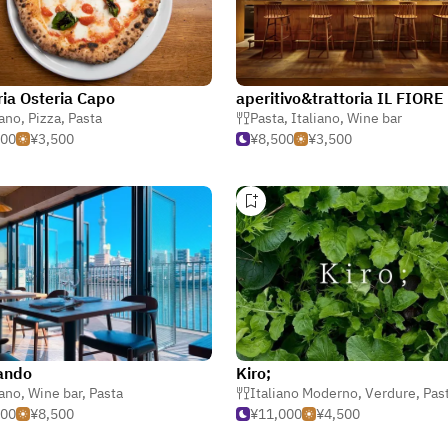
ria Osteria Capo
aperitivo&trattoria IL FIORE
iano
,
Pizza
,
Pasta
Pasta
,
Italiano
,
Wine bar
500
¥3,500
¥8,500
¥3,500
ando
Kiro;
iano
,
Wine bar
,
Pasta
Italiano Moderno
,
Verdure
,
Pas
500
¥8,500
¥11,000
¥4,500