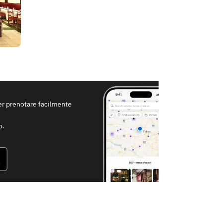
per prenotare facilmente
o.