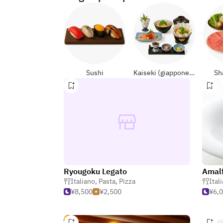
Sushi
Kaiseki (giapponese formali)
Sh
Ryougoku Legato
Amal
Italiano
,
Pasta
,
Pizza
Ital
¥8,500
¥2,500
¥6,