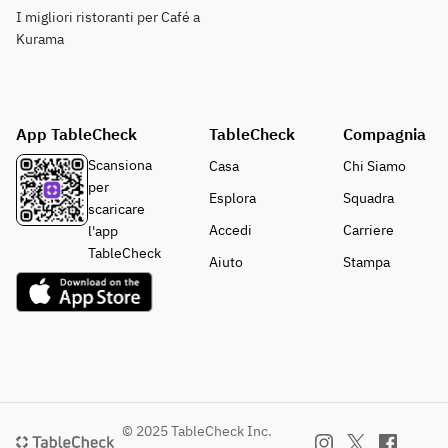
I migliori ristoranti per Café a
Kurama
App TableCheck
TableCheck
Compagnia
Scansiona
Casa
Chi Siamo
per
Esplora
Squadra
scaricare
Accedi
Carriere
l'app
TableCheck
Aiuto
Stampa
© 2025 TableCheck Inc.