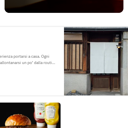
erienza portarsi a casa. Ogni
allontanarsi un po’ dalla routine
 del vino: vi invitiamo
tenza in bocca.