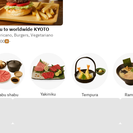
u to worldwide KYOTO
re
ricano
,
Burgers
,
Vegetariano
500
-
Yakiniku
abu shabu
Tempura
Ram