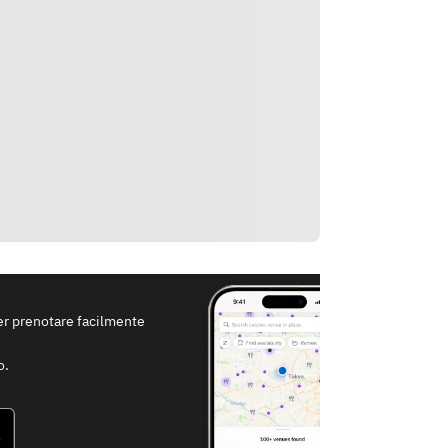
per prenotare facilmente
o.