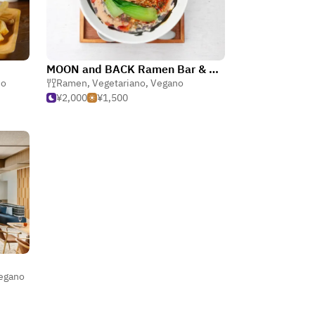
MOON and BACK Ramen Bar & Branch Cafe
no
Ramen
,
Vegetariano
,
Vegano
¥2,000
¥1,500
egano