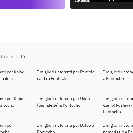
ltre località
ranti per Kaiseki
I migliori ristoranti per Pentola
I migliori ristor
mali) a
calda a Pontocho
a Pontocho
ranti per Soba
I migliori ristoranti per Udon
I migliori ristor
Pontocho
(tagliatelle) a Pontocho
&amp; kushiyaki
Pontocho
anti per
I migliori ristoranti per Dolce a
I migliori ristor
tocho
Pontocho
pomeriggio a P