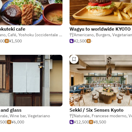
kuteki cafe
Wagyu to worldwide KYOTO
ano
,
Café
,
Yoshoku (occidentale giapponese)
Americano
,
Burgers
,
Vegetaria
500
¥1,500
¥2,500
-
 and glass
Sekki / Six Senses Kyoto
re
rale
,
Wine bar
,
Vegetariano
Naturale
,
Francese moderno
,
V
,500
¥6,000
¥12,500
¥8,500