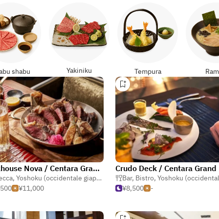
Yakiniku
abu shabu
Tempura
Ram
Steakhouse Nova / Centara Grand Hotel Osaka
ecca
,
Yoshoku (occidentale giapponese)
,
Bar
Carne
,
Bistro
,
Yoshoku (occidentale giap
,500
¥11,000
¥8,500
-