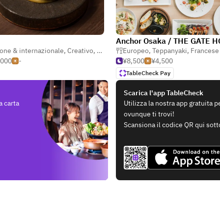
one & internazionale
,
Creativo
,
Messicano moderno
Europeo
,
Teppanyaki
,
Francese
,000
-
¥8,500
¥4,500
TableCheck Pay
Scarica l'app TableCheck
a carta
Utilizza la nostra app gratuita 
ovunque ti trovi!
Scansiona il codice QR qui sott