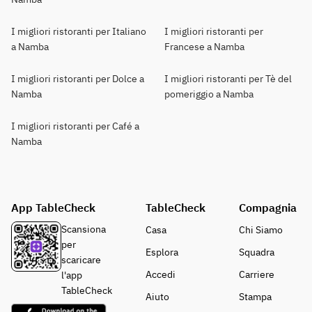
I migliori ristoranti per Italiano
I migliori ristoranti per
a Namba
Francese a Namba
I migliori ristoranti per Dolce a
I migliori ristoranti per Tè del
Namba
pomeriggio a Namba
I migliori ristoranti per Café a
Namba
App TableCheck
TableCheck
Compagnia
Scansiona
Casa
Chi Siamo
per
Esplora
Squadra
scaricare
Accedi
Carriere
l'app
TableCheck
Aiuto
Stampa