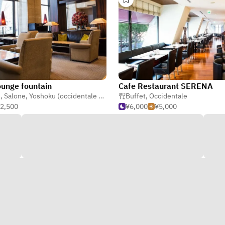
ounge fountain
Cafe Restaurant SERENA
é
,
Salone
,
Yoshoku (occidentale giapponese)
Buffet
,
Occidentale
2,500
¥6,000
¥5,000