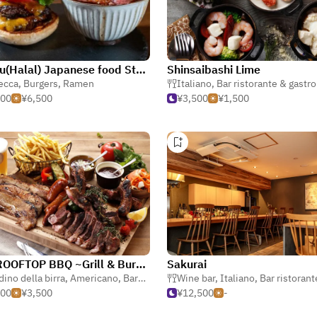
Wagyu(Halal) Japanese food Steak-Burger&Ramen Dotonbori Restaurant Namba-Tei
Shinsaibashi Lime
ecca
,
Burgers
,
Ramen
Italiano
,
Bar ristorante & gastr
500
¥6,500
¥3,500
¥1,500
THE ROOFTOP BBQ ~Grill & Burger~
Sakurai
dino della birra
,
Americano
,
Barbecue
Wine bar
,
Italiano
,
Bar ristorante & gas
500
¥3,500
¥12,500
-